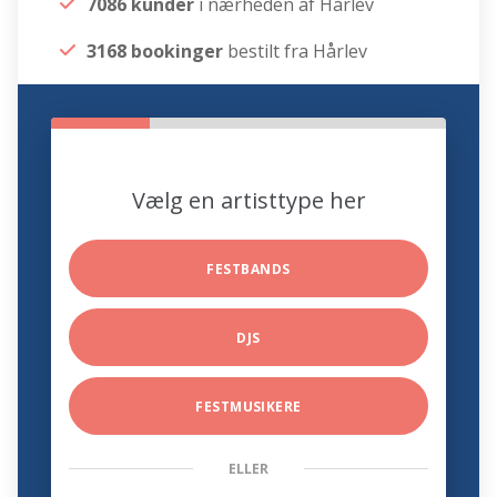
7086 kunder
i nærheden af Hårlev
3168 bookinger
bestilt fra Hårlev
Vælg en artisttype her
FESTBANDS
DJS
FESTMUSIKERE
ELLER