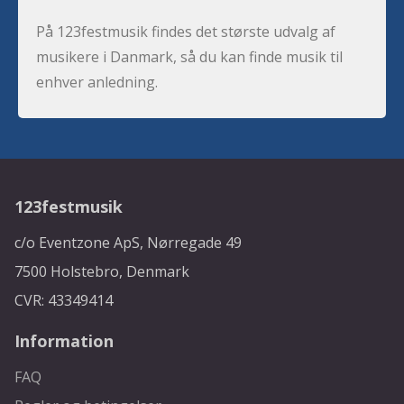
På 123festmusik findes det største udvalg af
musikere i Danmark, så du kan finde musik til
enhver anledning.
123festmusik
c/o Eventzone ApS, Nørregade 49
7500 Holstebro, Denmark
CVR: 43349414
Information
FAQ