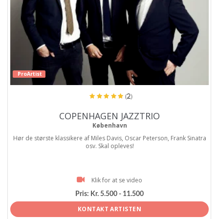
ProArtist
(2)
COPENHAGEN JAZZTRIO
København
Hør de største klassikere af Miles Davis, Oscar Peterson, Frank Sinatra
osv. Skal opleves!
Klik for at se video
Pris:
Kr. 5.500 - 11.500
KONTAKT ARTISTEN