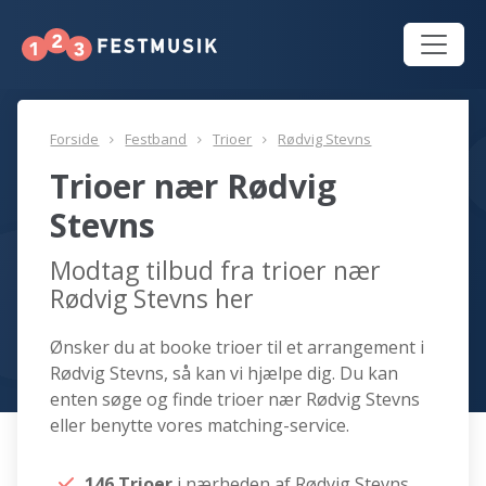
Forside
Festband
Trioer
Rødvig Stevns
Trioer nær Rødvig
Stevns
Modtag tilbud fra trioer nær
Rødvig Stevns her
Ønsker du at booke trioer til et arrangement i
Rødvig Stevns, så kan vi hjælpe dig. Du kan
enten søge og finde trioer nær Rødvig Stevns
eller benytte vores matching-service.
146 Trioer
i nærheden af Rødvig Stevns