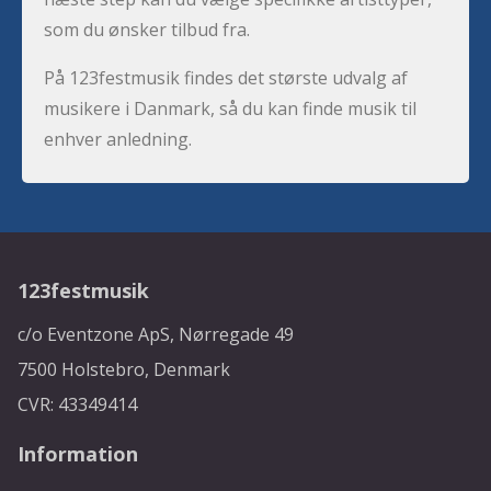
som du ønsker tilbud fra.
På 123festmusik findes det største udvalg af
musikere i Danmark, så du kan finde musik til
enhver anledning.
123festmusik
c/o Eventzone ApS, Nørregade 49
7500 Holstebro, Denmark
CVR: 43349414
Information