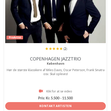
ProArtist
(2)
COPENHAGEN JAZZTRIO
København
Hør de største klassikere af Miles Davis, Oscar Peterson, Frank Sinatra
osv. Skal opleves!
Klik for at se video
Pris:
Kr. 5.500 - 11.500
KONTAKT ARTISTEN