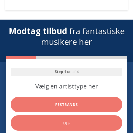
Modtag tilbud
fra fantastiske
musikere her
Step 1
ud af 4
Vælg en artisttype her
FESTBANDS
DJS