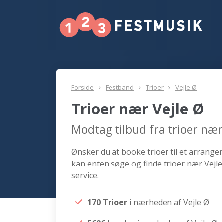
Forside
Festband
Trioer
Vejle Ø
Trioer nær Vejle Ø
Modtag tilbud fra trioer nær
Ønsker du at booke trioer til et arrangem
kan enten søge og finde trioer nær Vejle
service.
170 Trioer
i nærheden af Vejle Ø