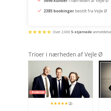
5696 kunder
i nærheden af Vejle Ø
2385 bookinger
bestilt fra Vejle Ø
Over 2.000
5-stjernede
anmeldelser
Trioer i nærheden af Vejle Ø
ProAr
ProArtist
(2)