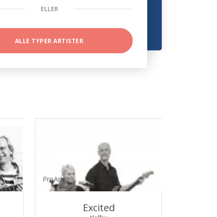
ELLER
ALLE TYPER ARTISTER
ProArtist
Excited