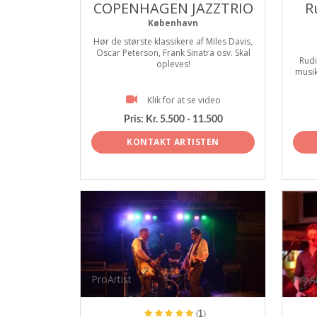
COPENHAGEN JAZZTRIO
R
København
Hør de største klassikere af Miles Davis,
Oscar Peterson, Frank Sinatra osv. Skal
Rud
opleves!
musik
Klik for at se video
Pris:
Kr. 5.500 - 11.500
KONTAKT ARTISTEN
ProArtist
ProAr
(1)