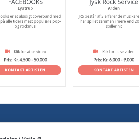
FACEBOOKS
Jysk Rock Service
Lystrup
Arden
ooks er et alsidigt coverband med
JRS består af 3 erfarende musiker
 på alle tiders mest populære pop-
har spillet sammen i mere end 20 
og rockmusi
spiller hit
Klik for at se video
Klik for at se video
Pris:
Kr. 4.500 - 50.000
Pris:
Kr. 6.000 - 9.000
KONTAKT ARTISTEN
KONTAKT ARTISTEN