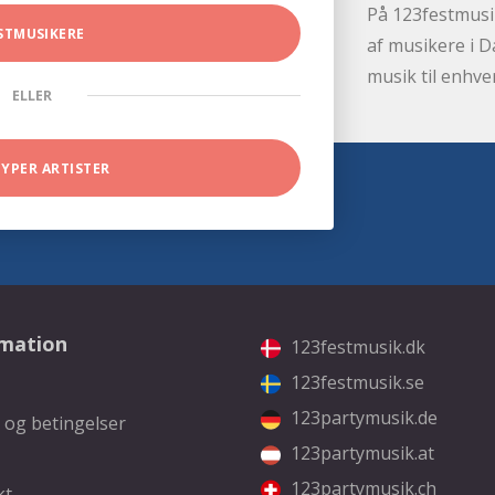
På 123festmusik
STMUSIKERE
af musikere i D
musik til enhve
ELLER
TYPER ARTISTER
rmation
123festmusik.dk
123festmusik.se
123partymusik.de
 og betingelser
123partymusik.at
123partymusik.ch
kt