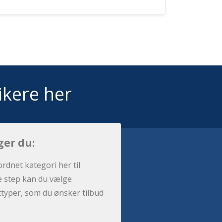
ikere her
ger du:
ordnet kategori her til
e step kan du vælge
sttyper, som du ønsker tilbud