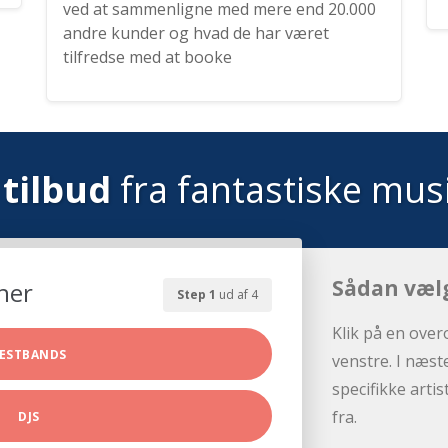
ved at sammenligne med mere end 20.000
andre kunder og hvad de har været
tilfredse med at booke
tilbud
fra fantastiske mus
Sådan væl
her
Step 1
ud af 4
Klik på en over
ESTBANDS
venstre. I næst
specifikke arti
fra.
DJS