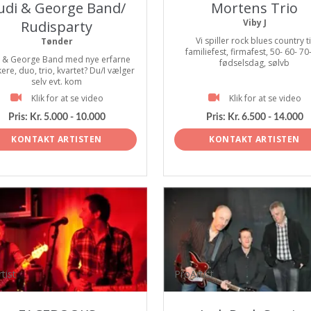
udi & George Band/
Mortens Trio
Viby J
Rudisparty
Vi spiller rock blues country ti
Tønder
familiefest, firmafest, 50- 60- 70
i & George Band med nye erfarne
fødselsdag, sølvb
ere, duo, trio, kvartet? Du/I vælger
selv evt. kom
Klik for at se video
Klik for at se video
Pris:
Kr. 5.000 - 10.000
Pris:
Kr. 6.500 - 14.000
KONTAKT ARTISTEN
KONTAKT ARTISTEN
tist
ProArtist