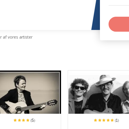
 af vores artister
tist
ProArtist
(5)
(1)