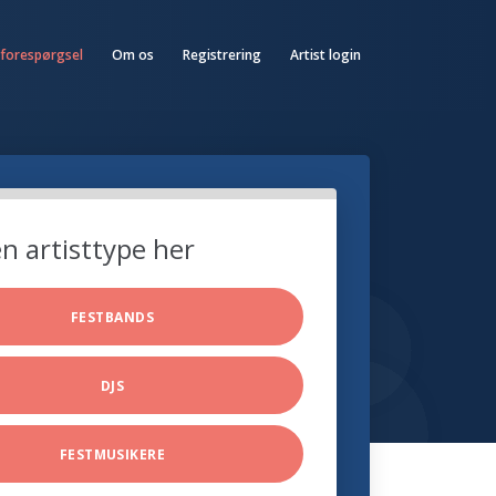
 forespørgsel
Om os
Registrering
Artist login
n artisttype her
FESTBANDS
DJS
FESTMUSIKERE