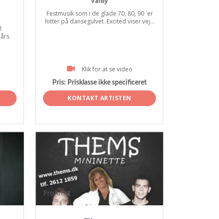
Valby
Festmusik som i de glade 70, 80, 90 ´er
hitter på dansegulvet. Excited viser vej...
l
-års
Klik for at se video
Pris:
Prisklasse ikke specificeret
KONTAKT ARTISTEN
ProArtist