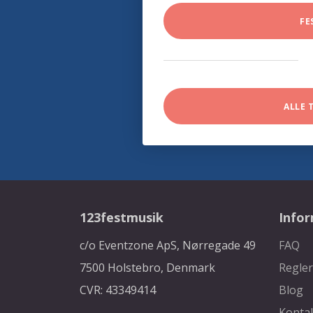
FE
ALLE 
123festmusik
Info
c/o Eventzone ApS, Nørregade 49
FAQ
7500 Holstebro, Denmark
Regler
CVR: 43349414
Blog
Konta