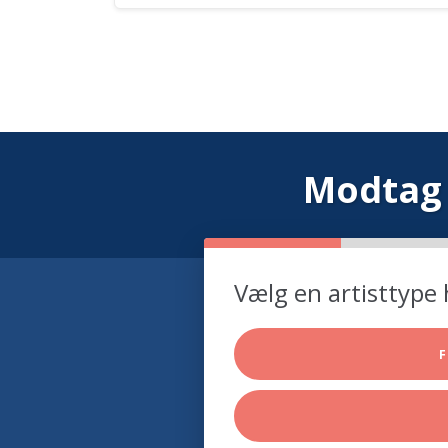
Modtag 
Vælg en artisttype 
F