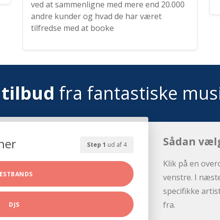
ved at sammenligne med mere end 20.000
andre kunder og hvad de har været
tilfredse med at booke
tilbud
fra fantastiske mus
Sådan væl
her
Step 1
ud af 4
Klik på en over
ESTBANDS
venstre. I næst
specifikke arti
fra.
DJS