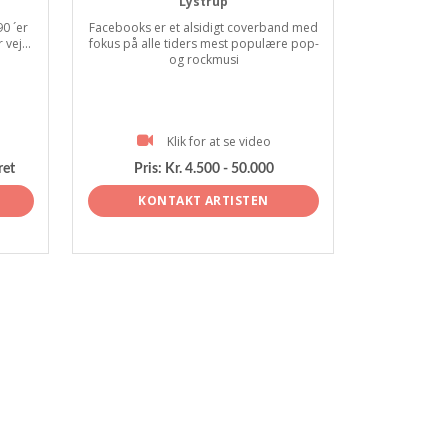
Lystrup
0 ´er
Facebooks er et alsidigt coverband med
vej...
fokus på alle tiders mest populære pop-
og rockmusi
Klik for at se video
ret
Pris:
Kr. 4.500 - 50.000
KONTAKT ARTISTEN