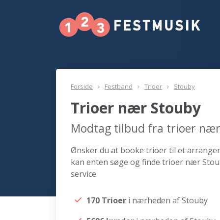
Forside
Festband
Trioer
Stouby
Trioer nær Stouby
Modtag tilbud fra trioer næ
Ønsker du at booke trioer til et arrange
kan enten søge og finde trioer nær Stou
service.
170 Trioer
i nærheden af Stouby