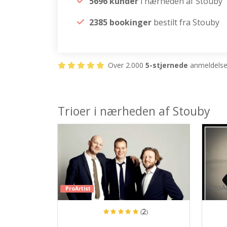
5696 kunder
i nærheden af Stouby
2385 bookinger
bestilt fra Stouby
Over 2.000
5-stjernede
anmeldelser
Trioer i nærheden af Stouby
ProAr
ProArtist
(2)