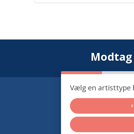
Modtag 
Vælg en artisttype 
F