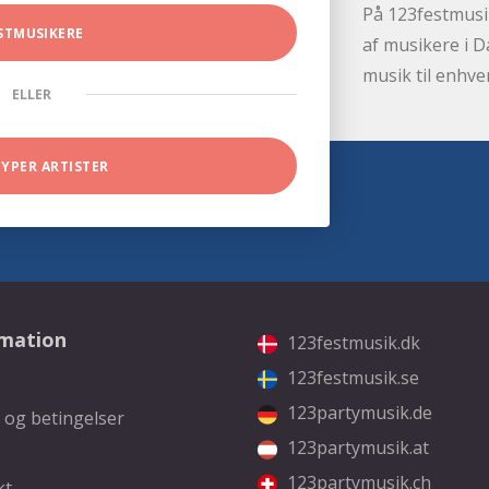
På 123festmusik
STMUSIKERE
af musikere i D
musik til enhve
ELLER
TYPER ARTISTER
rmation
123festmusik.dk
123festmusik.se
123partymusik.de
 og betingelser
123partymusik.at
123partymusik.ch
kt