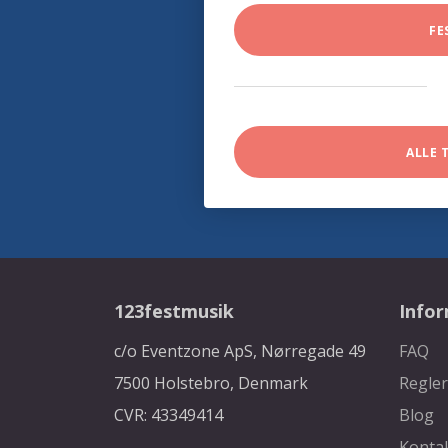
FE
ALLE 
123festmusik
Info
c/o Eventzone ApS, Nørregade 49
FAQ
7500 Holstebro, Denmark
Regler
CVR: 43349414
Blog
Konta