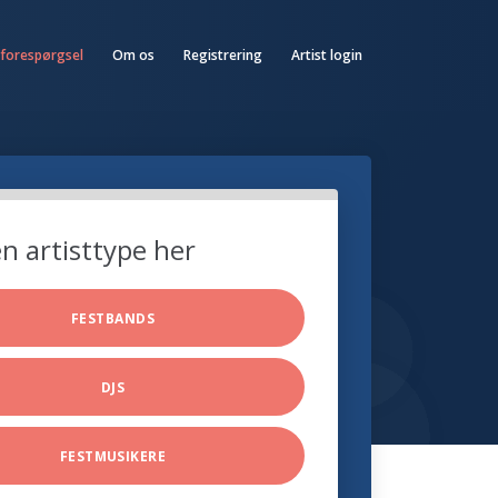
 forespørgsel
Om os
Registrering
Artist login
n artisttype her
FESTBANDS
DJS
FESTMUSIKERE