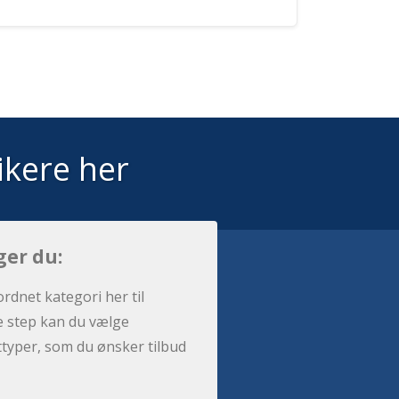
ikere her
ger du:
ordnet kategori her til
e step kan du vælge
sttyper, som du ønsker tilbud