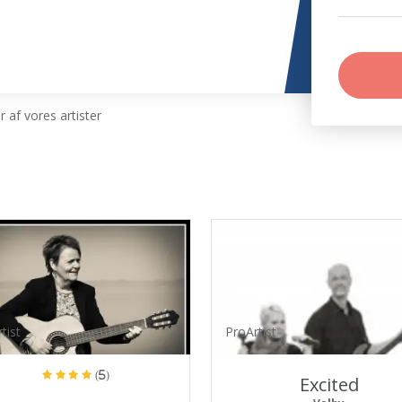
 af vores artister
tist
ProArtist
(5)
Excited