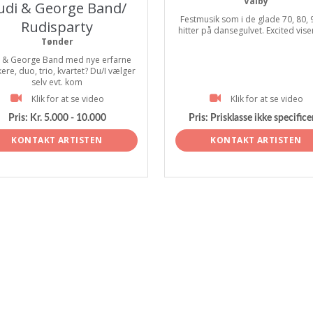
Valby
udi & George Band/
Festmusik som i de glade 70, 80, 9
Rudisparty
hitter på dansegulvet. Excited viser 
Tønder
i & George Band med nye erfarne
ere, duo, trio, kvartet? Du/I vælger
selv evt. kom
Klik for at se video
Klik for at se video
Pris:
Kr. 5.000 - 10.000
Pris:
Prisklasse ikke specifice
KONTAKT ARTISTEN
KONTAKT ARTISTEN