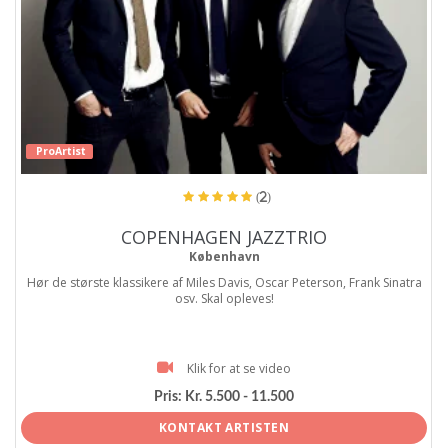
ProArtist
(2)
COPENHAGEN JAZZTRIO
København
Hør de største klassikere af Miles Davis, Oscar Peterson, Frank Sinatra
osv. Skal opleves!
Klik for at se video
Pris:
Kr. 5.500 - 11.500
KONTAKT ARTISTEN