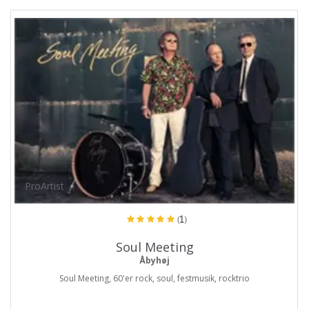
ProArtist
(1)
Soul Meeting
Åbyhøj
Soul Meeting, 60'er rock, soul, festmusik, rocktrio