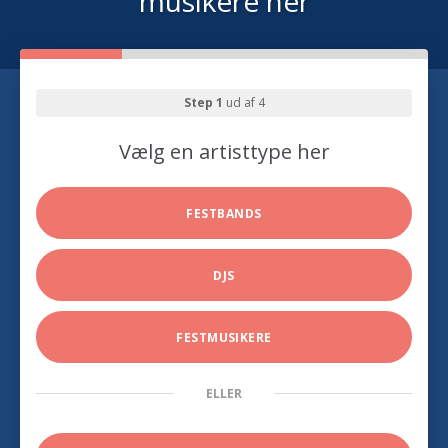
musikere her
Step 1
ud af 4
Vælg en artisttype her
FESTBANDS
DJS
FESTMUSIKERE
ELLER