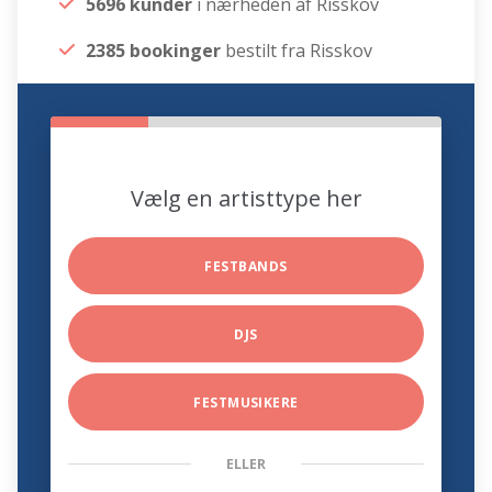
5696 kunder
i nærheden af Risskov
2385 bookinger
bestilt fra Risskov
Vælg en artisttype her
FESTBANDS
DJS
FESTMUSIKERE
ELLER