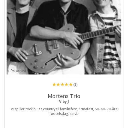
ProArtist
(1)
Mortens Trio
Viby J
Vi spiller rock blues country til familiefest, firmafest, 50- 60- 70-års
fødselsdag, sølvb