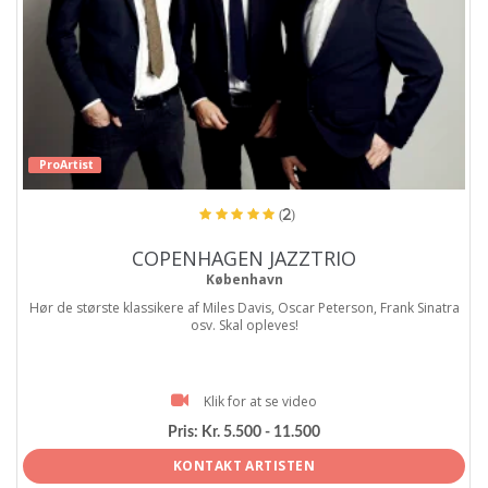
ProArtist
(2)
COPENHAGEN JAZZTRIO
København
Hør de største klassikere af Miles Davis, Oscar Peterson, Frank Sinatra
osv. Skal opleves!
Klik for at se video
Pris:
Kr. 5.500 - 11.500
KONTAKT ARTISTEN