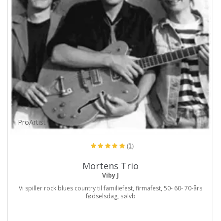
ProArtist
(1)
Mortens Trio
Viby J
Vi spiller rock blues country til familiefest, firmafest, 50- 60- 70-års
fødselsdag, sølvb