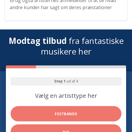
Brug også artisternes anmeldelser til at se hvad
andre kunder har sagt om deres præstationer
Modtag tilbud
fra fantastiske
musikere her
Step 1
ud af 4
Vælg en artisttype her
FESTBANDS