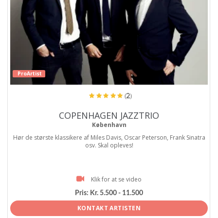
ProArtist
(2)
COPENHAGEN JAZZTRIO
København
Hør de største klassikere af Miles Davis, Oscar Peterson, Frank Sinatra
osv. Skal opleves!
Klik for at se video
Pris:
Kr. 5.500 - 11.500
KONTAKT ARTISTEN