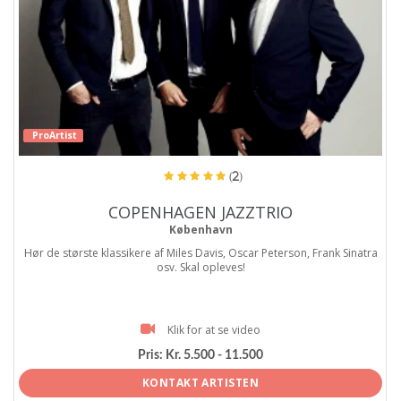
ProArtist
(2)
COPENHAGEN JAZZTRIO
København
Hør de største klassikere af Miles Davis, Oscar Peterson, Frank Sinatra
osv. Skal opleves!
Klik for at se video
Pris:
Kr. 5.500 - 11.500
KONTAKT ARTISTEN