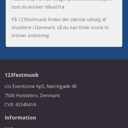
som du ønsker tilbud fra.
På 123festmusik findes det største udvalg af
musikere i Danmark, så du kan finde musik til
enhver anledning.
123festmusik
c/o Eventzone ApS, Nørregade 49
7500 Holstebro, Denmark
CVR: 43349414
Information