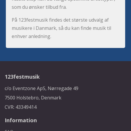
som du ønsker tilbud fra.
På 123festmusik findes det største udvalg af
musikere i Danmark, så du kan finde musik til
enhver anledning.
123festmusik
c/o Eventzone ApS, Nørregade 49
7500 Holstebro, Denmark
CVR: 43349414
Information