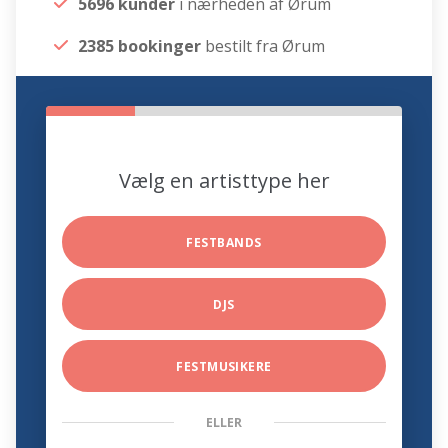
5696 kunder
i nærheden af Ørum
2385 bookinger
bestilt fra Ørum
Vælg en artisttype her
FESTBANDS
DJS
FESTMUSIKERE
ELLER