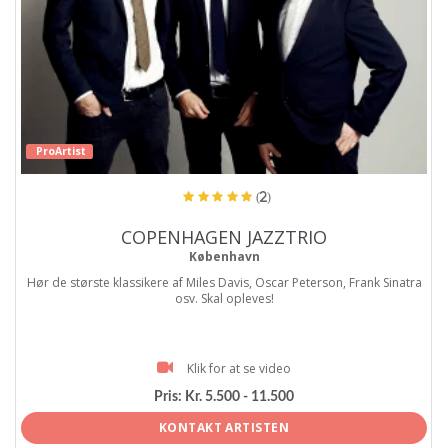
ProArtist
(2)
COPENHAGEN JAZZTRIO
København
Hør de største klassikere af Miles Davis, Oscar Peterson, Frank Sinatra
osv. Skal opleves!
Klik for at se video
Pris:
Kr. 5.500 - 11.500
KONTAKT ARTISTEN