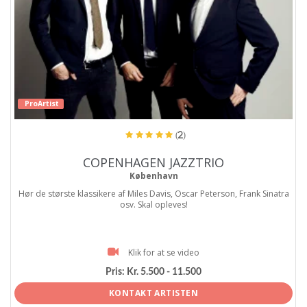
ProArtist
(2)
COPENHAGEN JAZZTRIO
København
Hør de største klassikere af Miles Davis, Oscar Peterson, Frank Sinatra
osv. Skal opleves!
Klik for at se video
Pris:
Kr. 5.500 - 11.500
KONTAKT ARTISTEN