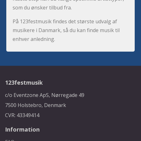
som du ønsker tilbud fra.
På 123festmusik findes det største udvalg af
musikere i Danmark, så du kan finde musik til
enhver anledning.
123festmusik
c/o Eventzone ApS, Nørregade 49
7500 Holstebro, Denmark
CVR: 43349414
Information