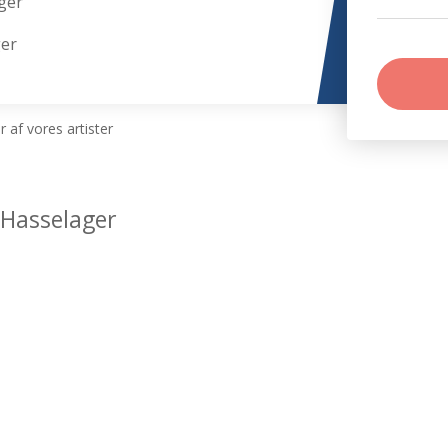
ger
ger
 af vores artister
 Hasselager