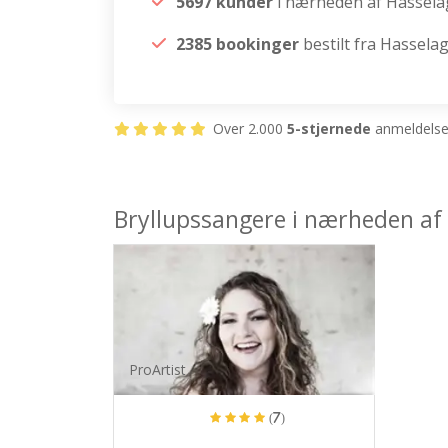
5697 kunder
i nærheden af Hassela
2385 bookinger
bestilt fra Hassela
Over 2.000
5-stjernede
anmeldelser
Bryllupssangere i nærheden af
ProArtist
(7)