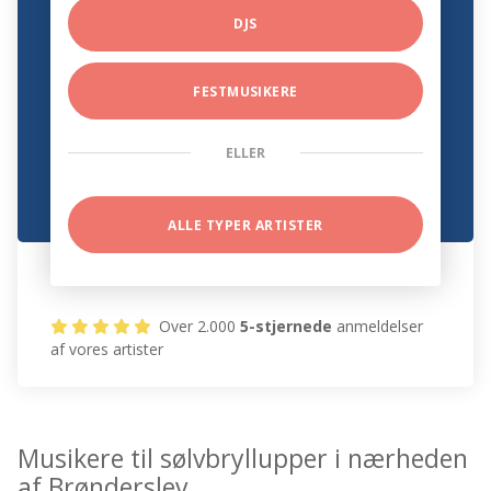
DJS
FESTMUSIKERE
ELLER
ALLE TYPER ARTISTER
Over 2.000
5-stjernede
anmeldelser
af vores artister
Musikere til sølvbryllupper i nærheden
af Brønderslev