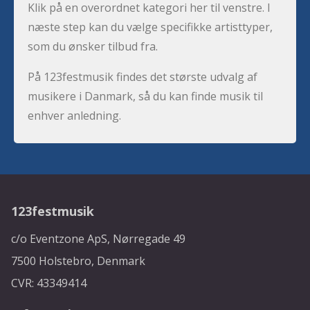
Klik på en overordnet kategori her til venstre. I
næste step kan du vælge specifikke artisttyper,
som du ønsker tilbud fra.
På 123festmusik findes det største udvalg af
musikere i Danmark, så du kan finde musik til
enhver anledning.
123festmusik
c/o Eventzone ApS, Nørregade 49
7500 Holstebro, Denmark
CVR: 43349414