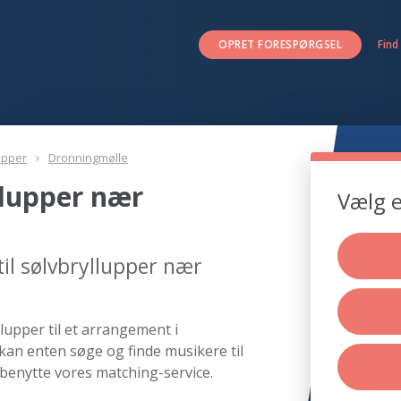
OPRET FORESPØRGSEL
Find
upper
Dronningmølle
llupper nær
Vælg e
il sølvbryllupper nær
lupper til et arrangement i
kan enten søge og finde musikere til
benytte vores matching-service.