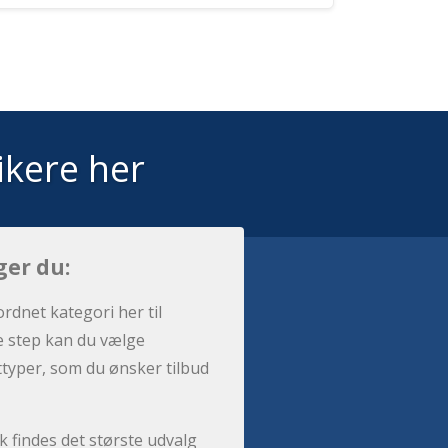
ikere her
ger du:
ordnet kategori her til
e step kan du vælge
sttyper, som du ønsker tilbud
 findes det største udvalg