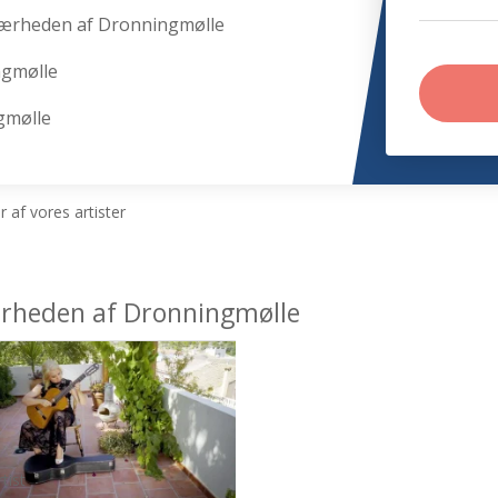
nærheden af Dronningmølle
ngmølle
gmølle
 af vores artister
nærheden af Dronningmølle
tist