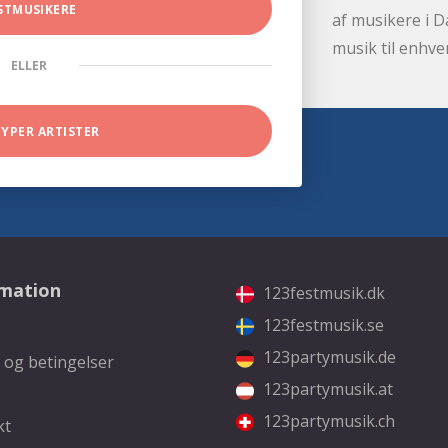
STMUSIKERE
af musikere i D
musik til enhve
ELLER
TYPER ARTISTER
rmation
123festmusik.dk
123festmusik.se
123partymusik.de
 og betingelser
123partymusik.at
123partymusik.ch
kt