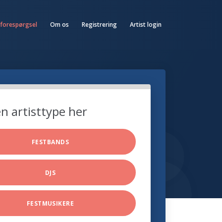
 forespørgsel
Om os
Registrering
Artist login
n artisttype her
FESTBANDS
DJS
FESTMUSIKERE