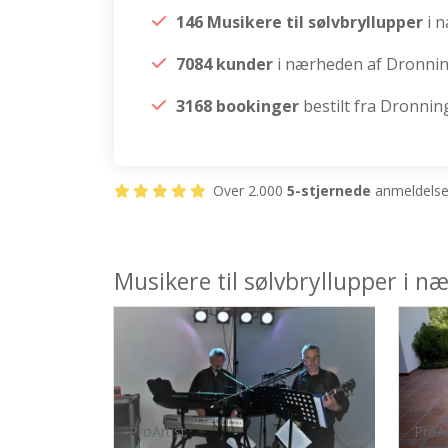
146 Musikere til sølvbryllupper
i 
7084 kunder
i nærheden af Dronni
3168 bookinger
bestilt fra Dronnin
Over 2.000
5-stjernede
anmeldelser
Musikere til sølvbryllupper i 
ProArtist
ProAr