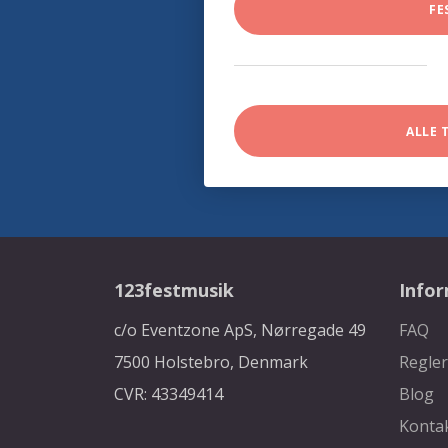
FE
ALLE 
123festmusik
Info
c/o Eventzone ApS, Nørregade 49
FAQ
7500 Holstebro, Denmark
Regler
CVR: 43349414
Blog
Konta