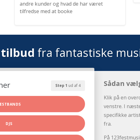
andre kunder og hvad de har været
tilfredse med at booke
tilbud
fra fantastiske mus
Sådan væl
her
Step 1
ud af 4
Klik på en over
ESTBANDS
venstre. I næst
specifikke arti
fra.
DJS
På 123festmusik