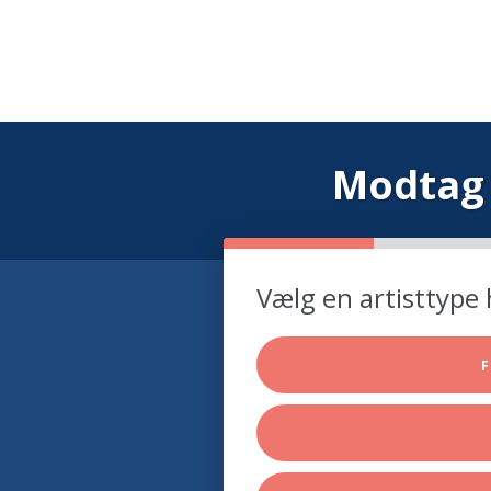
Modtag 
Vælg en artisttype 
F