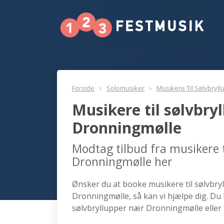
Forside
Solomusiker
Musikere Til Sølvbryll
Musikere til sølvbry
Dronningmølle
Modtag tilbud fra musikere t
Dronningmølle her
Ønsker du at booke musikere til sølvbryl
Dronningmølle, så kan vi hjælpe dig. Du 
sølvbryllupper nær Dronningmølle eller 