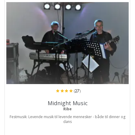
ProArtist
(27)
Midnight Music
Ribe
Festmusik: Levende musik til levende mennesker - både til dinner og
dans