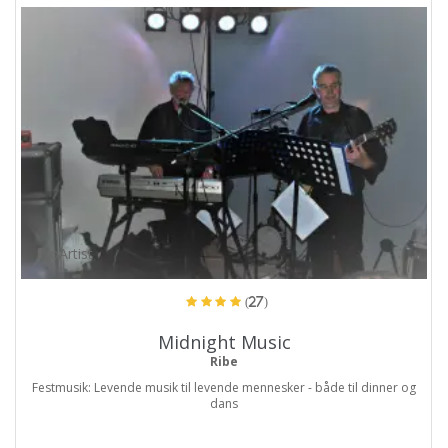
ProArtist
(27)
Midnight Music
Ribe
Festmusik: Levende musik til levende mennesker - både til dinner og
dans