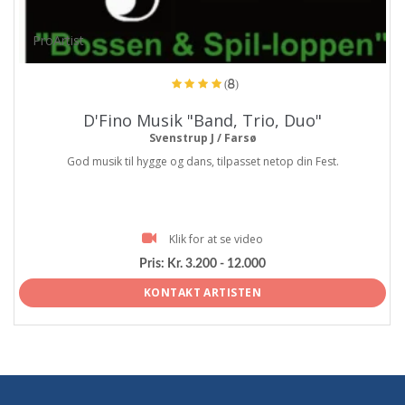
ProArtist
(8)
D'Fino Musik "Band, Trio, Duo"
Svenstrup J / Farsø
God musik til hygge og dans, tilpasset netop din Fest.
Klik for at se video
Pris:
Kr. 3.200 - 12.000
KONTAKT ARTISTEN