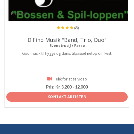
ProArtist
(8)
D'Fino Musik "Band, Trio, Duo"
Svenstrup J / Farsø
God musik til hygge og dans, tilpasset netop din Fest.
Klik for at se video
Pris:
Kr. 3.200 - 12.000
KONTAKT ARTISTEN