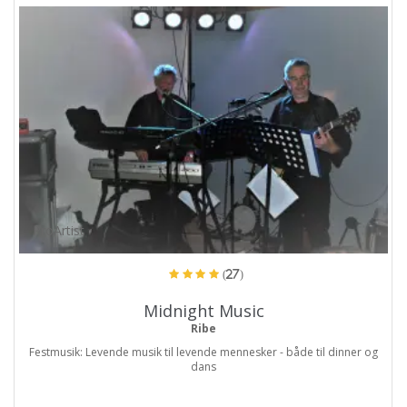
ProArtist
(27)
Midnight Music
Ribe
Festmusik: Levende musik til levende mennesker - både til dinner og
dans