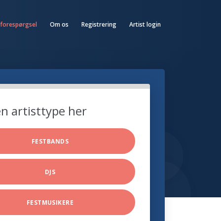
 forespørgsel
Om os
Registrering
Artist login
n artisttype her
FESTBANDS
DJS
FESTMUSIKERE