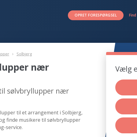
OPRET FORESPØRGSEL
Find
upper
Solbjerg
llupper nær
Vælg e
il sølvbryllupper nær
lupper til et arrangement i Solbjerg,
og finde musikere til sølvbryllupper
g-service.