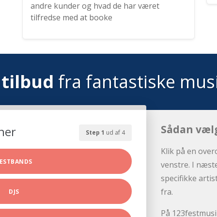
andre kunder og hvad de har været
tilfredse med at booke
tilbud
fra fantastiske mus
Sådan væl
her
Step 1
ud af 4
Klik på en over
ESTBANDS
venstre. I næst
specifikke arti
fra.
DJS
På 123festmusik