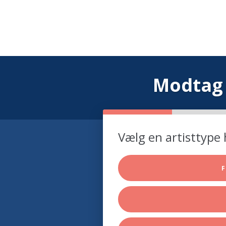
Modtag 
Vælg en artisttype 
F