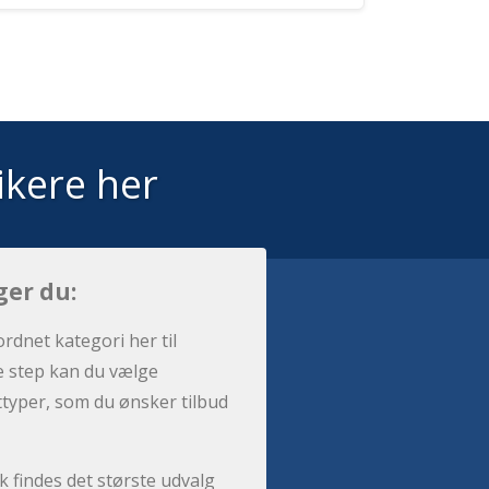
ikere her
ger du:
ordnet kategori her til
e step kan du vælge
sttyper, som du ønsker tilbud
 findes det største udvalg