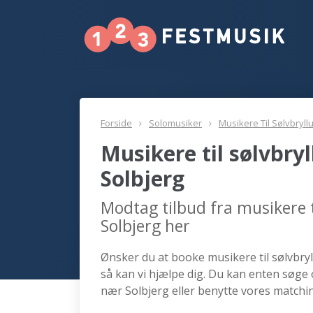
Forside
Solomusiker
Musikere Til Sølvbryll
Musikere til sølvbry
Solbjerg
Modtag tilbud fra musikere t
Solbjerg her
Ønsker du at booke musikere til sølvbryl
så kan vi hjælpe dig. Du kan enten søge 
nær Solbjerg eller benytte vores matchin