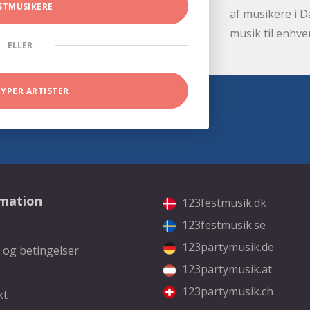
STMUSIKERE
af musikere i D
musik til enhve
ELLER
TYPER ARTISTER
rmation
123festmusik.dk
123festmusik.se
123partymusik.de
 og betingelser
123partymusik.at
123partymusik.ch
kt