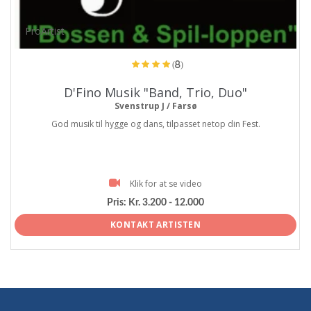
ProArtist
(8)
D'Fino Musik "Band, Trio, Duo"
Svenstrup J / Farsø
God musik til hygge og dans, tilpasset netop din Fest.
Klik for at se video
Pris:
Kr. 3.200 - 12.000
KONTAKT ARTISTEN