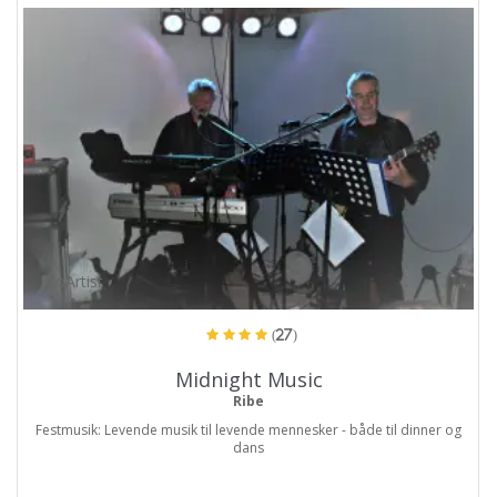
ProArtist
(27)
Midnight Music
Ribe
Festmusik: Levende musik til levende mennesker - både til dinner og
dans