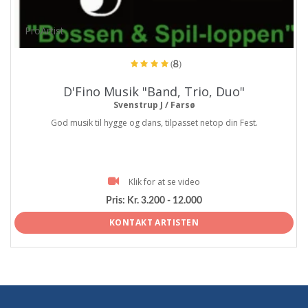
ProArtist
(8)
D'Fino Musik "Band, Trio, Duo"
Svenstrup J / Farsø
God musik til hygge og dans, tilpasset netop din Fest.
Klik for at se video
Pris:
Kr. 3.200 - 12.000
KONTAKT ARTISTEN