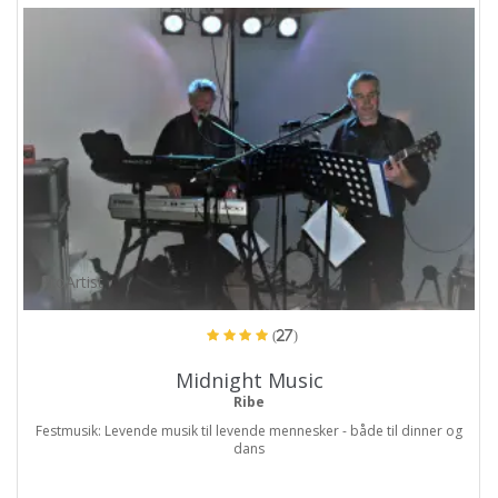
ProArtist
(27)
Midnight Music
Ribe
Festmusik: Levende musik til levende mennesker - både til dinner og
dans