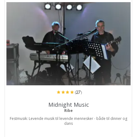
ProArtist
(27)
Midnight Music
Ribe
Festmusik: Levende musik til levende mennesker - både til dinner og
dans