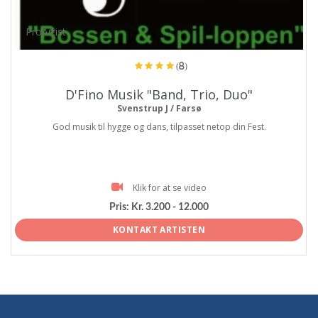
ProArtist
(8)
D'Fino Musik "Band, Trio, Duo"
Svenstrup J / Farsø
God musik til hygge og dans, tilpasset netop din Fest.
Klik for at se video
Pris:
Kr. 3.200 - 12.000
KONTAKT ARTISTEN