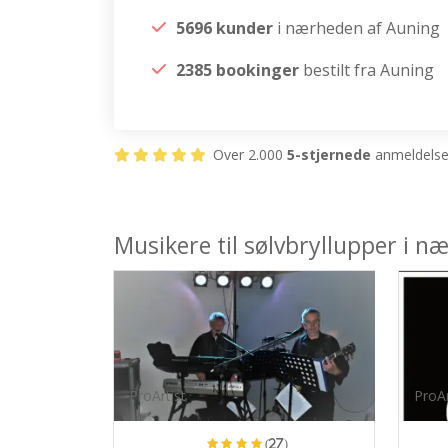
5696 kunder
i nærheden af Auning
2385 bookinger
bestilt fra Auning
Over 2.000
5-stjernede
anmeldelser
Musikere til sølvbryllupper i 
ProArtist
ProAr
(27)