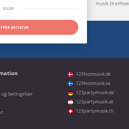
musik til enhve
ELLER
TYPER ARTISTER
rmation
123festmusik.dk
123festmusik.se
123partymusik.de
 og betingelser
123partymusik.at
123partymusik.ch
kt