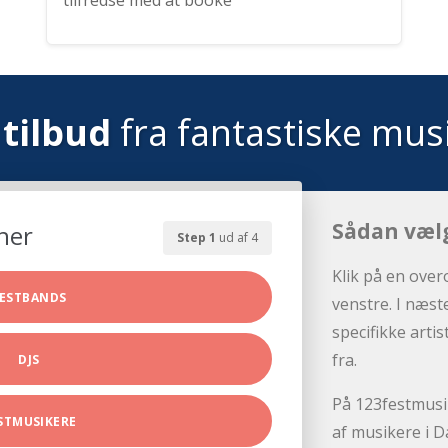
tilfredse med at booke
tilbud
fra fantastiske mus
Sådan væl
her
Step 1
ud af 4
Klik på en over
ESTBANDS
venstre. I næst
specifikke arti
fra.
DJS
På 123festmusik
STMUSIKERE
af musikere i D