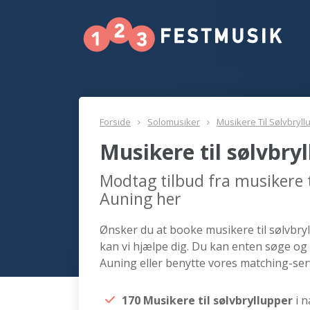
Forside
Solomusiker
Musikere Til Sølvbryll
Musikere til sølvbry
Modtag tilbud fra musikere t
Auning her
Ønsker du at booke musikere til sølvbryl
kan vi hjælpe dig. Du kan enten søge og 
Auning eller benytte vores matching-serv
170 Musikere til sølvbryllupper
i 