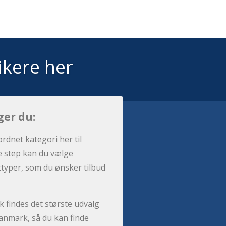
ikere her
ger du:
ordnet kategori her til
e step kan du vælge
sttyper, som du ønsker tilbud
 findes det største udvalg
anmark, så du kan finde