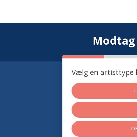
Modtag 
Vælg en artisttype 
F
FE