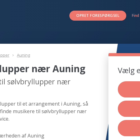
OPRET FORESPØRGSEL
Find
upper
Auning
llupper nær Auning
Vælg e
il sølvbryllupper nær
lupper til et arrangement i Auning, så
finde musikere til sølvbryllupper nær
ice.
nærheden af Auning