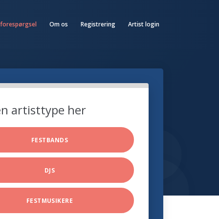
 forespørgsel
Om os
Registrering
Artist login
n artisttype her
FESTBANDS
DJS
FESTMUSIKERE