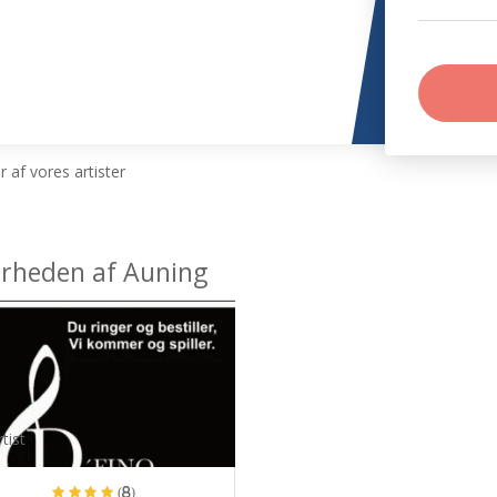
 af vores artister
nærheden af Auning
tist
(8)