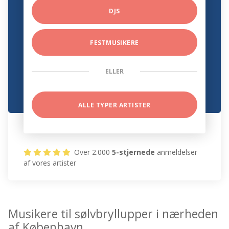
DJS
FESTMUSIKERE
ELLER
ALLE TYPER ARTISTER
Over 2.000
5-stjernede
anmeldelser
af vores artister
Musikere til sølvbryllupper i nærheden
af København