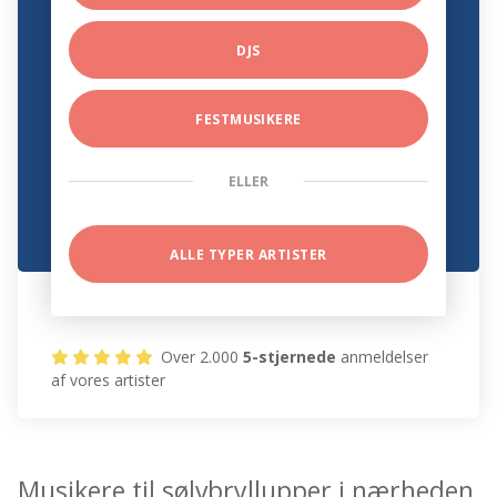
DJS
FESTMUSIKERE
ELLER
ALLE TYPER ARTISTER
Over 2.000
5-stjernede
anmeldelser
af vores artister
Musikere til sølvbryllupper i nærheden