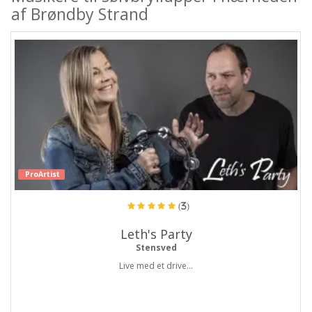
af Brøndby Strand
ProArtist
(3)
Leth's Party
Stensved
Live med et drive...