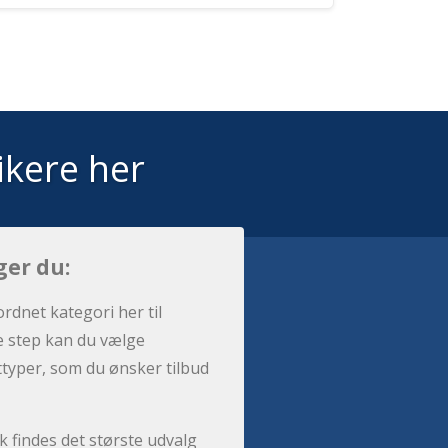
ikere her
ger du:
ordnet kategori her til
e step kan du vælge
sttyper, som du ønsker tilbud
 findes det største udvalg