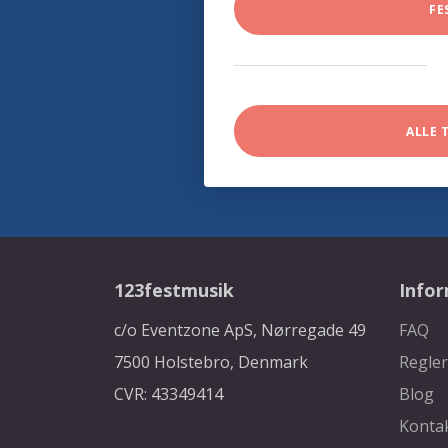
FE
ALLE 
123festmusik
Info
c/o Eventzone ApS, Nørregade 49
FAQ
7500 Holstebro, Denmark
Regler
CVR: 43349414
Blog
Konta