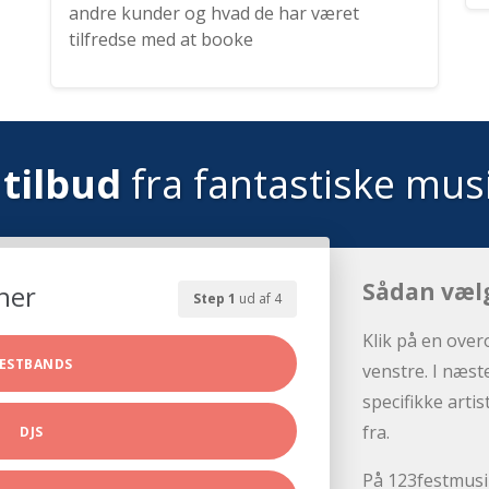
andre kunder og hvad de har været
tilfredse med at booke
tilbud
fra fantastiske mus
Sådan væl
her
Step 1
ud af 4
Klik på en over
ESTBANDS
venstre. I næst
specifikke arti
fra.
DJS
På 123festmusik