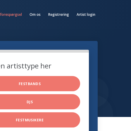
 forespørgsel
Om os
Registrering
Artist login
n artisttype her
FESTBANDS
DJS
FESTMUSIKERE