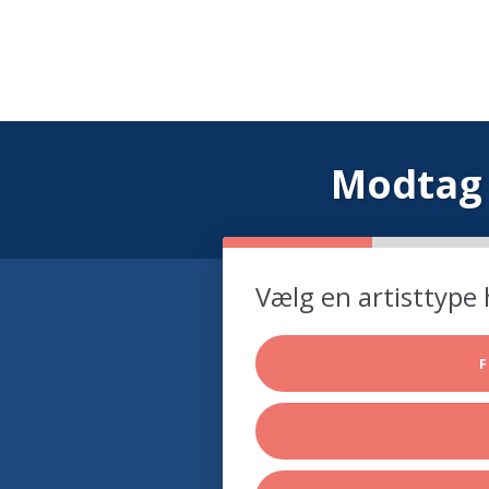
Modtag 
Vælg en artisttype 
F