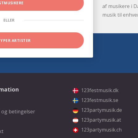
STMUSIKERE
af musikere i D
musik til enhve
ELLER
TYPER ARTISTER
rmation
123festmusik.dk
123festmusik.se
123partymusik.de
 og betingelser
123partymusik.at
123partymusik.ch
kt