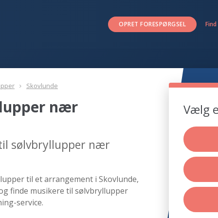
OPRET FORESPØRGSEL
Find
upper
Skovlunde
llupper nær
Vælg e
il sølvbryllupper nær
lupper til et arrangement i Skovlunde,
og finde musikere til sølvbryllupper
ing-service.