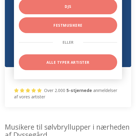
DJS
FESTMUSIKERE
ELLER
ALLE TYPER ARTISTER
Over 2.000
5-stjernede
anmeldelser
af vores artister
Musikere til sølvbryllupper i nærheden
af Dyssegård