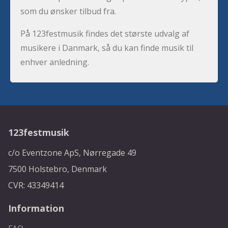
som du ønsker tilbud fra.
På 123festmusik findes det største udvalg af
musikere i Danmark, så du kan finde musik til
enhver anledning.
123festmusik
c/o Eventzone ApS, Nørregade 49
7500 Holstebro, Denmark
CVR: 43349414
Information