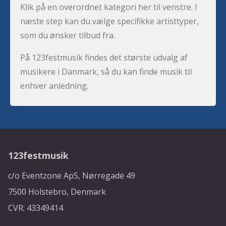
Klik på en overordnet kategori her til venstre. I
næste step kan du vælge specifikke artisttyper,
som du ønsker tilbud fra.
På 123festmusik findes det største udvalg af
musikere i Danmark, så du kan finde musik til
enhver anledning.
123festmusik
c/o Eventzone ApS, Nørregade 49
7500 Holstebro, Denmark
CVR: 43349414