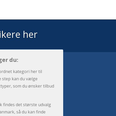
ikere her
ger du:
ordnet kategori her til
e step kan du vælge
sttyper, som du ønsker tilbud
 findes det største udvalg
anmark, så du kan finde