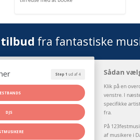
tilfredse med at booke
tilbud
fra fantastiske mus
Sådan væl
her
Step 1
ud af 4
Klik på en over
ESTBANDS
venstre. I næst
specifikke arti
fra.
DJS
På 123festmusik
STMUSIKERE
af musikere i D