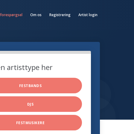
 forespørgsel
Om os
Registrering
Artist login
n artisttype her
FESTBANDS
DJS
FESTMUSIKERE