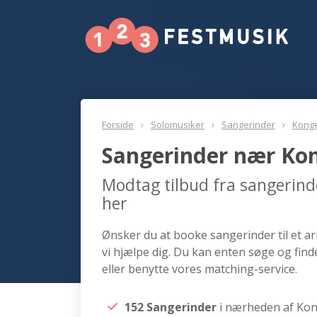
Forside
Solomusiker
Sangerinder
Kong
Sangerinder nær Ko
Modtag tilbud fra sangerin
her
Ønsker du at booke sangerinder til et 
vi hjælpe dig. Du kan enten søge og fi
eller benytte vores matching-service.
152 Sangerinder
i nærheden af Ko