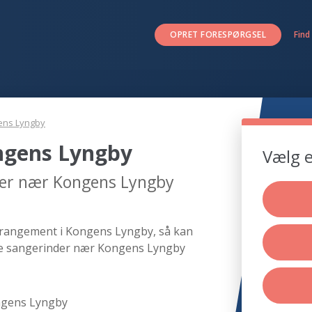
OPRET FORESPØRGSEL
Find
ens Lyngby
ngens Lyngby
Vælg e
der nær Kongens Lyngby
arrangement i Kongens Lyngby, så kan
nde sangerinder nær Kongens Lyngby
ngens Lyngby