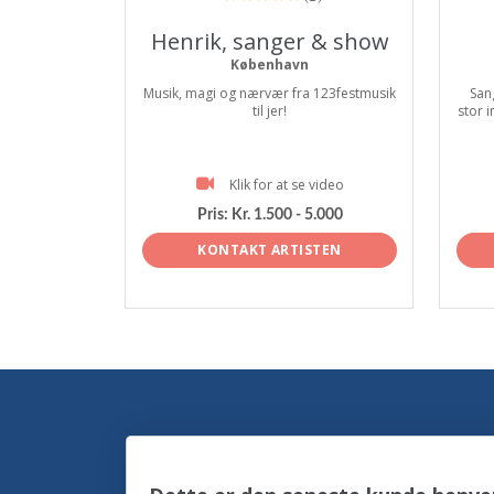
Henrik, sanger & show
København
Musik, magi og nærvær fra 123festmusik
San
til jer!
stor i
Klik for at se video
Pris:
Kr. 1.500 - 5.000
KONTAKT ARTISTEN