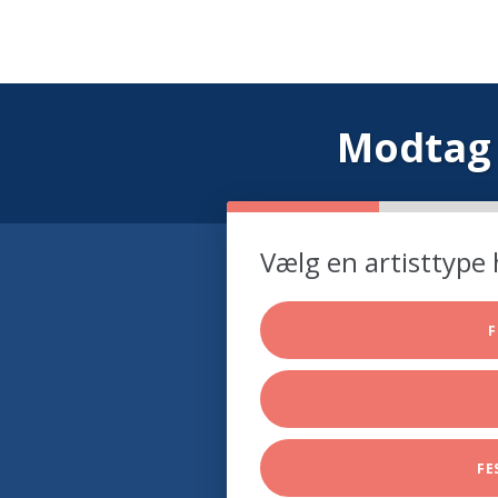
Modtag 
Vælg en artisttype 
F
FE