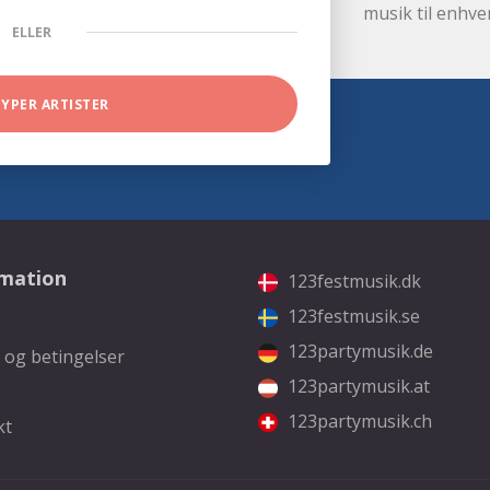
musik til enhve
ELLER
TYPER ARTISTER
rmation
123festmusik.dk
123festmusik.se
123partymusik.de
 og betingelser
123partymusik.at
123partymusik.ch
kt