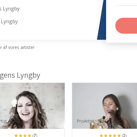
s Lyngby
s Lyngby
 af vores artister
ngens Lyngby
tist
ProArtist
(7)
(2)