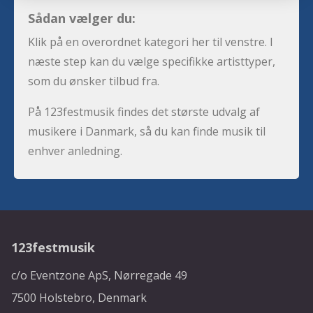
Sådan vælger du:
Klik på en overordnet kategori her til venstre. I
næste step kan du vælge specifikke artisttyper,
som du ønsker tilbud fra.
På 123festmusik findes det største udvalg af
musikere i Danmark, så du kan finde musik til
enhver anledning.
123festmusik
c/o Eventzone ApS, Nørregade 49
7500 Holstebro, Denmark