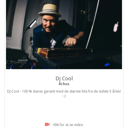
ProArtist
Dj Cool
Århus
DJ Cool - 100 % danse garanti med de største hits fra de sidste 5 årtier
:-)
Klik for at se video