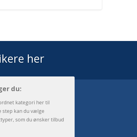
ikere her
ger du:
ordnet kategori her til
e step kan du vælge
sttyper, som du ønsker tilbud