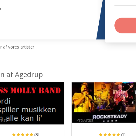
p
 af vores artister
en af Agedrup
tist
ProArtist
(3)
(1)