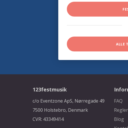
FE
ALLE 
123festmusik
Info
c/o Eventzone ApS, Nørregade 49
FAQ
7500 Holstebro, Denmark
Regler
CVR: 43349414
Blog