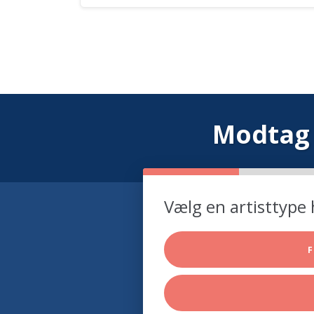
Modtag 
Vælg en artisttype 
F