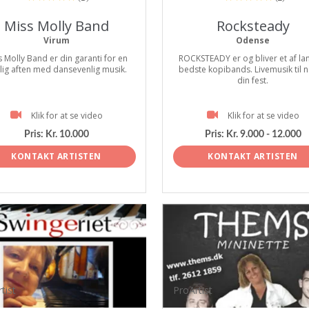
Miss Molly Band
Rocksteady
Virum
Odense
s Molly Band er din garanti for en
ROCKSTEADY er og bliver et af la
tlig aften med dansevenlig musik.
bedste kopibands. Livemusik til 
din fest.
Klik for at se video
Klik for at se video
Pris:
Kr. 10.000
Pris:
Kr. 9.000 - 12.000
KONTAKT ARTISTEN
KONTAKT ARTISTEN
tist
ProArtist