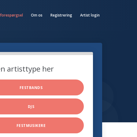
 forespørgsel
Om os
Registrering
Artist login
n artisttype her
FESTBANDS
DJS
FESTMUSIKERE