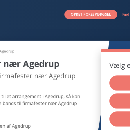
OPRET FORESPØRGSEL
Find
Agedrup
er nær Agedrup
Vælg e
 firmafester nær Agedrup
 til et arrangement i Agedrup, så kan
e bands til firmafester nær Agedrup
en af Agedrup