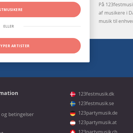
På 123festmusik
STMUSIKERE
af musikere i D
musik til enhve
ELLER
TYPER ARTISTER
rmation
123festmusik.dk
123festmusik.se
123partymusik.de
 og betingelser
123partymusik.at
123partymusik.ch