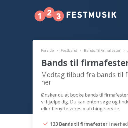
Forside
Festband
Bands Til Firmafester
Bands til firmafest
Modtag tilbud fra bands til
her
Ønsker du at booke bands til firmafester
vi hjælpe dig. Du kan enten søge og find
eller benytte vores matching-service.
133 Bands til firmafester
i nærhed