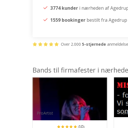
3774 kunder
i nærheden af Agedru
1559 bookinger
bestilt fra Agedrup
Over 2.000
5-stjernede
anmeldelser
Bands til firmafester i nærhed
ProArtist
ProAr
(10)