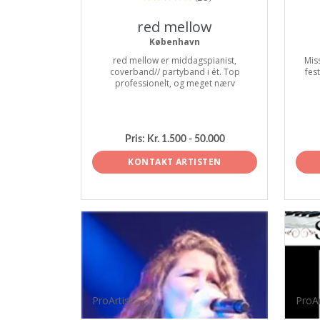
red mellow
København
red mellow er middagspianist,
Mis
coverband// partyband i ét. Top
fes
professionelt, og meget nærv
Pris:
Kr. 1.500 - 50.000
KONTAKT ARTISTEN
ProArtist
ProAr