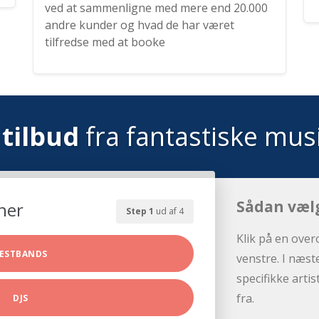
ved at sammenligne med mere end 20.000
andre kunder og hvad de har været
tilfredse med at booke
tilbud
fra fantastiske mus
Sådan væl
her
Step 1
ud af 4
Klik på en over
ESTBANDS
venstre. I næst
specifikke arti
fra.
DJS