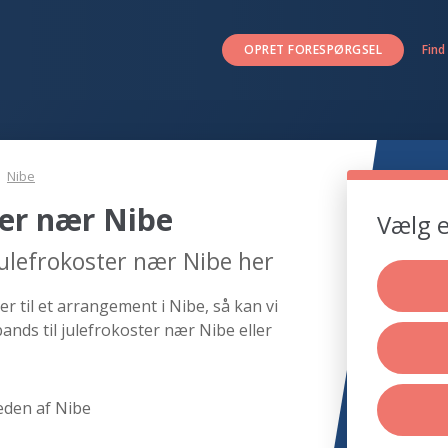
OPRET FORESPØRGSEL
Find
Nibe
ter nær Nibe
Vælg e
julefrokoster nær Nibe her
r til et arrangement i Nibe, så kan vi
ands til julefrokoster nær Nibe eller
eden af Nibe