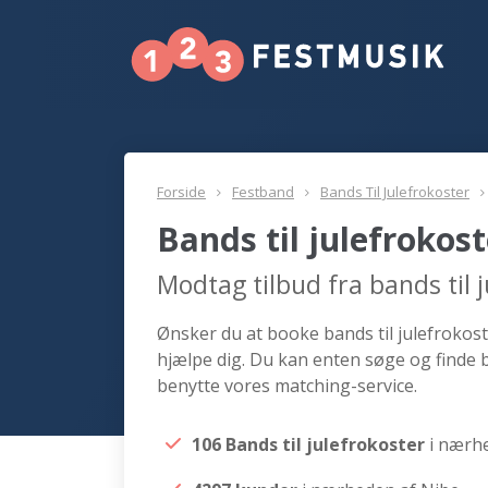
Forside
Festband
Bands Til Julefrokoster
Bands til julefrokos
Modtag tilbud fra bands til 
Ønsker du at booke bands til julefrokoste
hjælpe dig. Du kan enten søge og finde b
benytte vores matching-service.
106 Bands til julefrokoster
i nærh