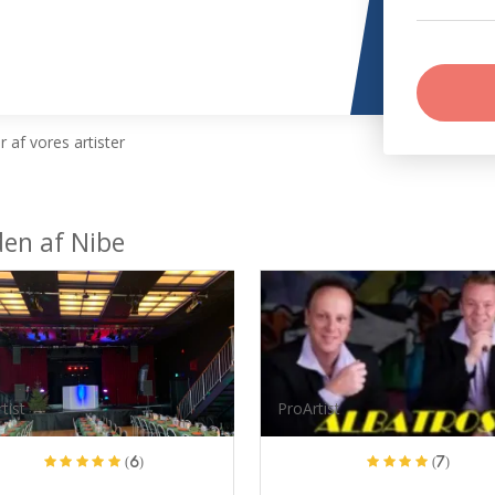
 af vores artister
den af Nibe
tist
ProArtist
(6)
(7)