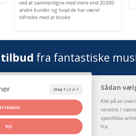
ved at sammenligne med mere end 20.000
andre kunder og hvad de har været
tilfredse med at booke
tilbud
fra fantastiske mus
Sådan væl
her
Step 1
ud af 4
Klik på en over
ESTBANDS
venstre. I næst
specifikke arti
fra.
DJS