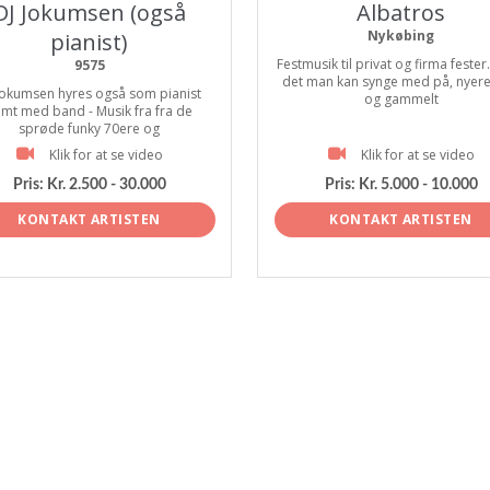
DJ Jokumsen (også
Albatros
Nykøbing
pianist)
Festmusik til privat og firma fester
9575
det man kan synge med på, nyer
Jokumsen hyres også som pianist
og gammelt
mt med band - Musik fra fra de
sprøde funky 70ere og
Klik for at se video
Klik for at se video
Pris:
Kr. 2.500 - 30.000
Pris:
Kr. 5.000 - 10.000
KONTAKT ARTISTEN
KONTAKT ARTISTEN