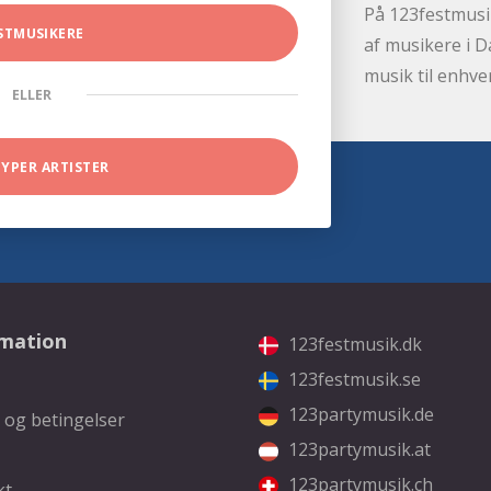
På 123festmusik
STMUSIKERE
af musikere i D
musik til enhve
ELLER
TYPER ARTISTER
rmation
123festmusik.dk
123festmusik.se
123partymusik.de
 og betingelser
123partymusik.at
123partymusik.ch
kt