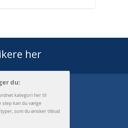
ikere her
ger du:
ordnet kategori her til
e step kan du vælge
sttyper, som du ønsker tilbud