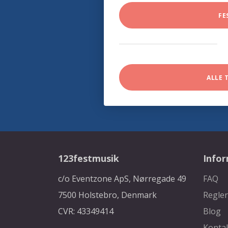
FE
ALLE 
123festmusik
Info
c/o Eventzone ApS, Nørregade 49
FAQ
7500 Holstebro, Denmark
Regler
CVR: 43349414
Blog
Konta