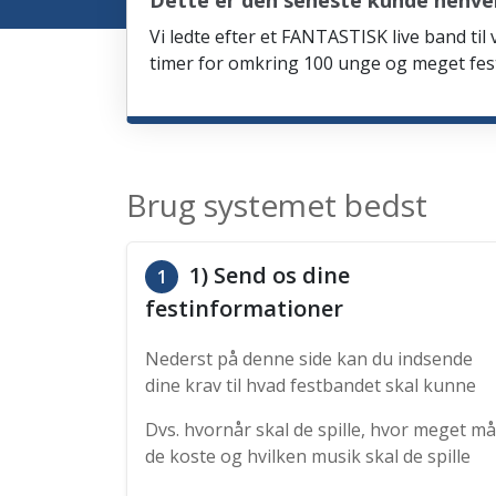
Dette er den seneste kunde henven
Vi ledte efter et FANTASTISK live band til
timer for omkring 100 unge og meget fes
Brug systemet bedst
1) Send os dine
1
festinformationer
Nederst på denne side kan du indsende
dine krav til hvad festbandet skal kunne
Dvs. hvornår skal de spille, hvor meget må
de koste og hvilken musik skal de spille