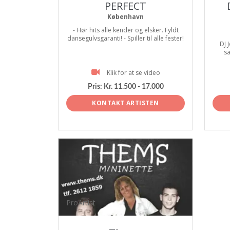
PERFECT
København
- Hør hits alle kender og elsker. Fyldt
dansegulvsgaranti! - Spiller til alle fester!
DJ 
sa
Klik for at se video
Pris:
Kr. 11.500 - 17.000
KONTAKT ARTISTEN
ProArtist