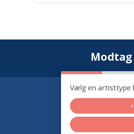
Modtag 
Vælg en artisttype 
F