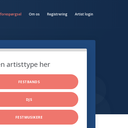
 forespørgsel
Om os
Registrering
Artist login
n artisttype her
FESTBANDS
DJS
FESTMUSIKERE