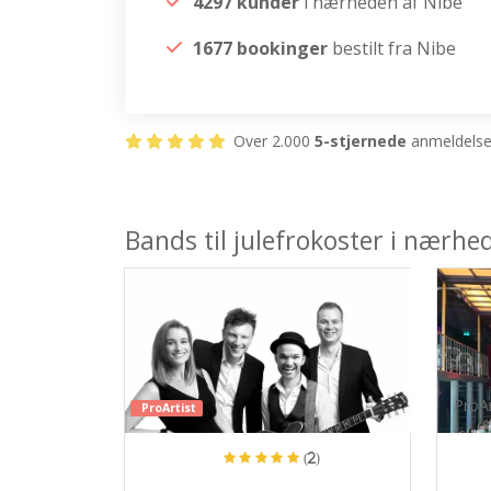
4297 kunder
i nærheden af Nibe
1677 bookinger
bestilt fra Nibe
Over 2.000
5-stjernede
anmeldelser
Bands til julefrokoster i nærhe
ProAr
ProArtist
(2)