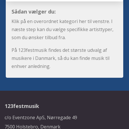
Sådan vælger du:
Klik på en overordnet kategori her til venstre. I
næste step kan du vælge specifikke artisttyper,
som du ønsker tilbud fra.
På 123festmusik findes det største udvalg af
musikere i Danmark, så du kan finde musik til
enhver anledning.
123festmusik
c/o Eventzone ApS, Nørregade 49
7500 Holstebro, Denmark