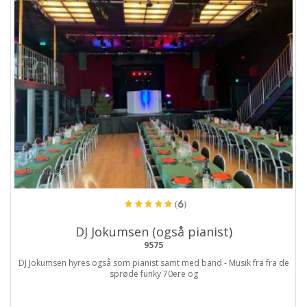
ProArtist
(6)
DJ Jokumsen (også pianist)
9575
DJ Jokumsen hyres også som pianist samt med band - Musik fra fra de
sprøde funky 70ere og