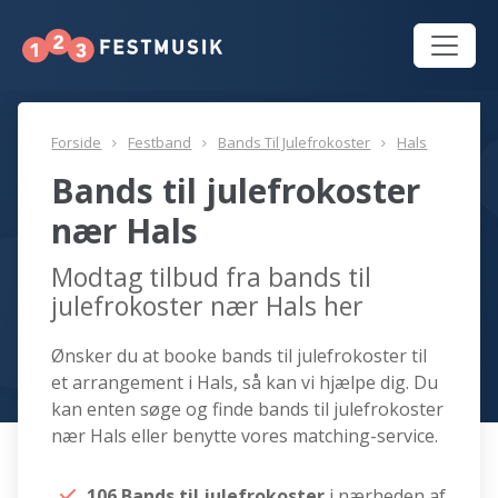
Forside
Festband
Bands Til Julefrokoster
Hals
Bands til julefrokoster
nær Hals
Modtag tilbud fra bands til
julefrokoster nær Hals her
Ønsker du at booke bands til julefrokoster til
et arrangement i Hals, så kan vi hjælpe dig. Du
kan enten søge og finde bands til julefrokoster
nær Hals eller benytte vores matching-service.
106 Bands til julefrokoster
i nærheden af