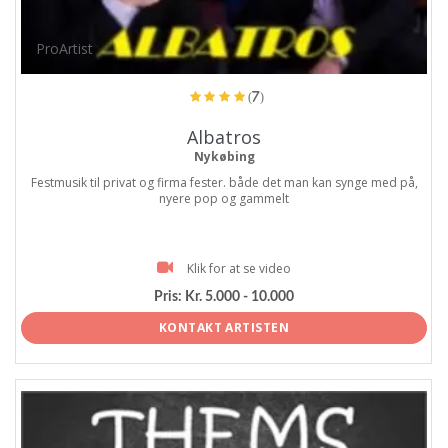
ProArtist
(7)
Albatros
Nykøbing
Festmusik til privat og firma fester. både det man kan synge med på,
nyere pop og gammelt
Klik for at se video
Pris:
Kr. 5.000 - 10.000
KONTAKT ARTISTEN