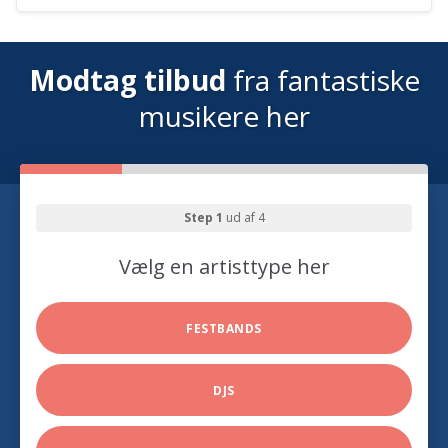
Modtag tilbud
fra fantastiske
musikere her
Step 1
ud af 4
Vælg en artisttype her
FESTBANDS
DJS