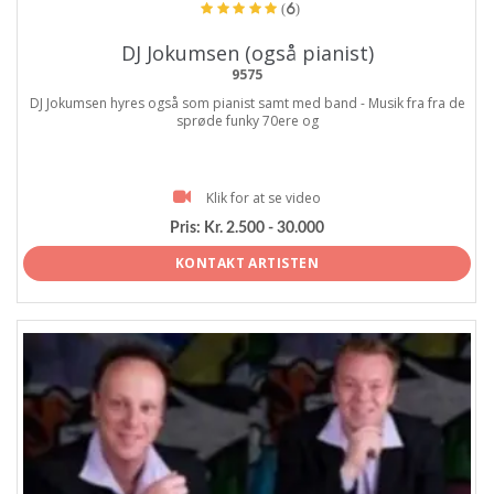
(6)
DJ Jokumsen (også pianist)
9575
DJ Jokumsen hyres også som pianist samt med band - Musik fra fra de
sprøde funky 70ere og
Klik for at se video
Pris:
Kr. 2.500 - 30.000
KONTAKT ARTISTEN