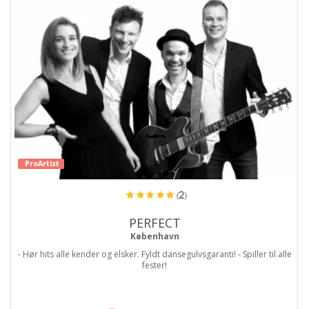
ProArtist
(2)
PERFECT
København
- Hør hits alle kender og elsker. Fyldt dansegulvsgaranti! - Spiller til alle
fester!