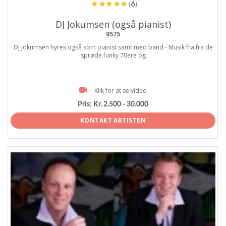
(6)
DJ Jokumsen (også pianist)
9575
DJ Jokumsen hyres også som pianist samt med band - Musik fra fra de
sprøde funky 70ere og
Klik for at se video
Pris:
Kr. 2.500 - 30.000
KONTAKT ARTISTEN