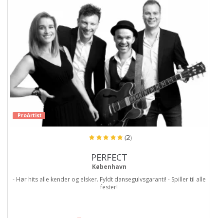
ProArtist
(2)
PERFECT
København
- Hør hits alle kender og elsker. Fyldt dansegulvsgaranti! - Spiller til alle
fester!