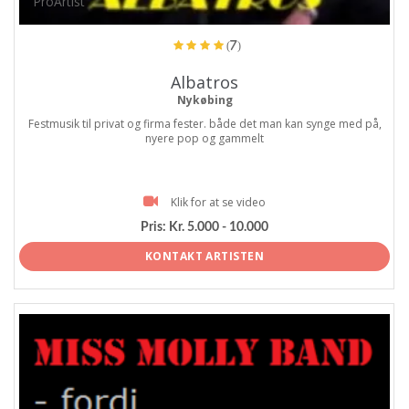
ProArtist
(7)
Albatros
Nykøbing
Festmusik til privat og firma fester. både det man kan synge med på,
nyere pop og gammelt
Klik for at se video
Pris:
Kr. 5.000 - 10.000
KONTAKT ARTISTEN