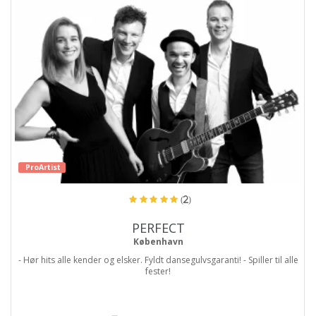
ProArtist
(2)
PERFECT
København
- Hør hits alle kender og elsker. Fyldt dansegulvsgaranti! - Spiller til alle
fester!