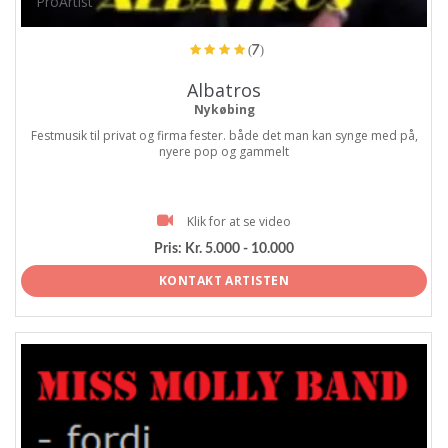
ProArtist
(7)
Albatros
Nykøbing
Festmusik til privat og firma fester. både det man kan synge med på,
nyere pop og gammelt
Klik for at se video
Pris:
Kr. 5.000 - 10.000
KONTAKT ARTISTEN