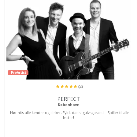
ProArtist
(2)
PERFECT
København
- Hør hits alle kender og elsker. Fyldt dansegulvsgaranti! - Spiller til alle
fester!