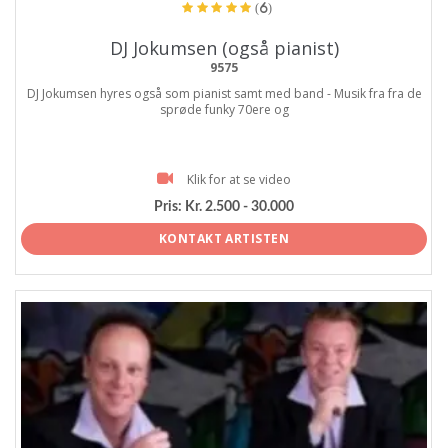
(6)
DJ Jokumsen (også pianist)
9575
DJ Jokumsen hyres også som pianist samt med band - Musik fra fra de
sprøde funky 70ere og
Klik for at se video
Pris:
Kr. 2.500 - 30.000
KONTAKT ARTISTEN