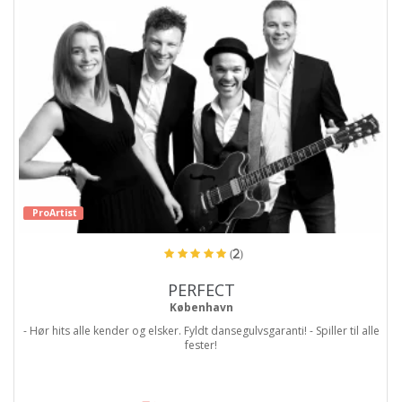
ProArtist
(2)
PERFECT
København
- Hør hits alle kender og elsker. Fyldt dansegulvsgaranti! - Spiller til alle
fester!