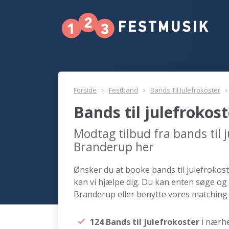
Forside
Festband
Bands Til Julefrokoster
Bands til julefroko
Modtag tilbud fra bands til 
Branderup her
Ønsker du at booke bands til julefrokost
kan vi hjælpe dig. Du kan enten søge og 
Branderup eller benytte vores matching-
124 Bands til julefrokoster
i nærh