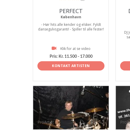
PERFECT
København
- Hør hits alle kender og elsker. Fyldt
dansegulvsgaranti! - Spiller til alle fester!
DJ 
sa
Klik for at se video
Pris:
Kr. 11.500 - 17.000
KONTAKT ARTISTEN
ProArtist
ProAr