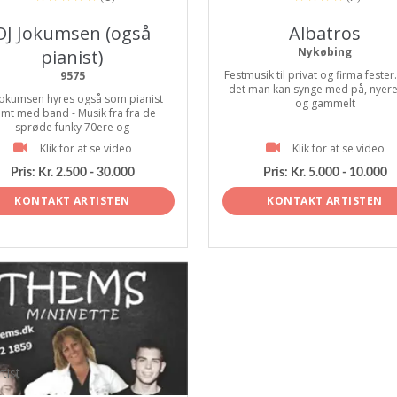
DJ Jokumsen (også
Albatros
Nykøbing
pianist)
Festmusik til privat og firma fester
9575
det man kan synge med på, nyer
Jokumsen hyres også som pianist
og gammelt
mt med band - Musik fra fra de
sprøde funky 70ere og
Klik for at se video
Klik for at se video
Pris:
Kr. 2.500 - 30.000
Pris:
Kr. 5.000 - 10.000
KONTAKT ARTISTEN
KONTAKT ARTISTEN
tist