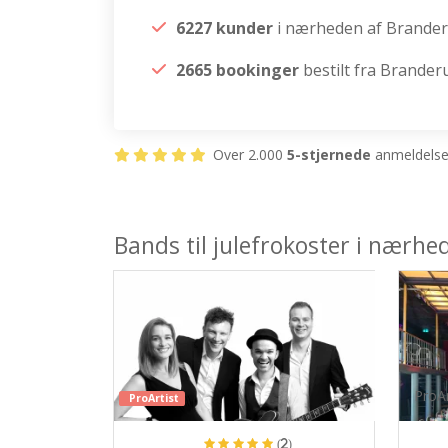
6227 kunder
i nærheden af Brande
2665 bookinger
bestilt fra Brander
Over 2.000
5-stjernede
anmeldelser
Bands til julefrokoster i nærh
ProAr
ProArtist
(2)