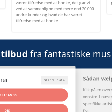
været tilfredse med at booke, det gør vi
ved at sammenligne med mere end 20.000
andre kunder og hvad de har været
tilfredse med at booke
tilbud
fra fantastiske mus
Sådan væl
her
Step 1
ud af 4
Klik på en over
ESTBANDS
venstre. I næst
specifikke arti
fra.
DJS