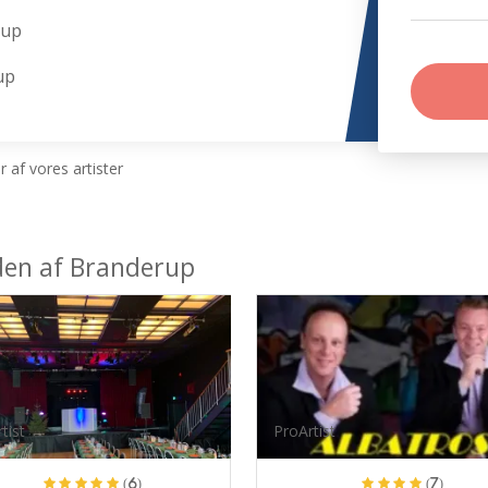
rup
up
 af vores artister
eden af Branderup
tist
ProArtist
(6)
(7)