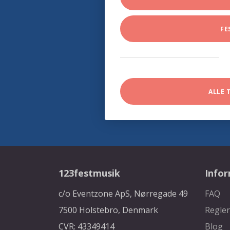
FE
ALLE 
123festmusik
Info
c/o Eventzone ApS, Nørregade 49
FAQ
7500 Holstebro, Denmark
Regler
CVR: 43349414
Blog