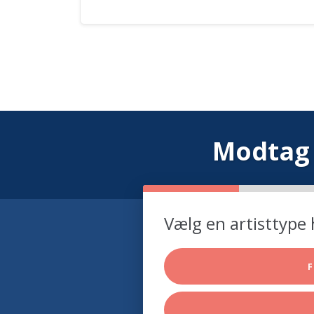
Modtag 
Vælg en artisttype 
F