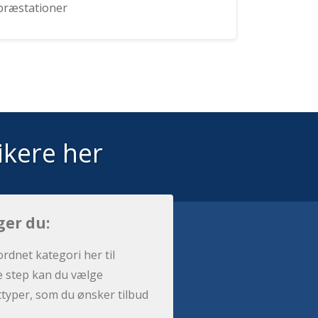
præstationer
ikere her
ger du:
ordnet kategori her til
e step kan du vælge
sttyper, som du ønsker tilbud