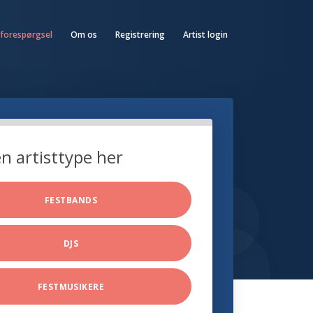
 forespørgsel
Om os
Registrering
Artist login
n artisttype her
FESTBANDS
DJS
FESTMUSIKERE