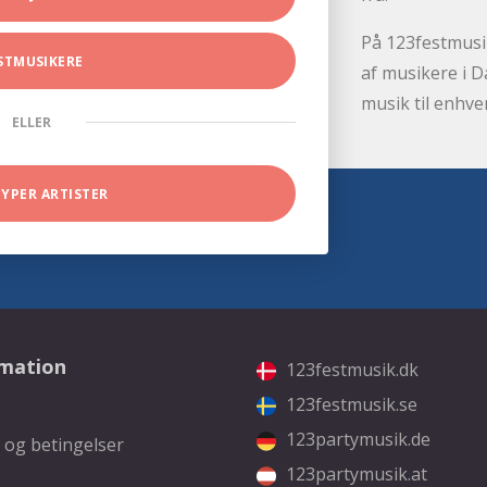
På 123festmusik
STMUSIKERE
af musikere i D
musik til enhve
ELLER
TYPER ARTISTER
rmation
123festmusik.dk
123festmusik.se
123partymusik.de
 og betingelser
123partymusik.at