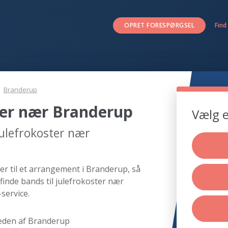
OPRET FORESPØRGSEL
Find
Branderup
ster nær Branderup
Vælg e
julefrokoster nær
er til et arrangement i Branderup, så
finde bands til julefrokoster nær
service.
eden af Branderup