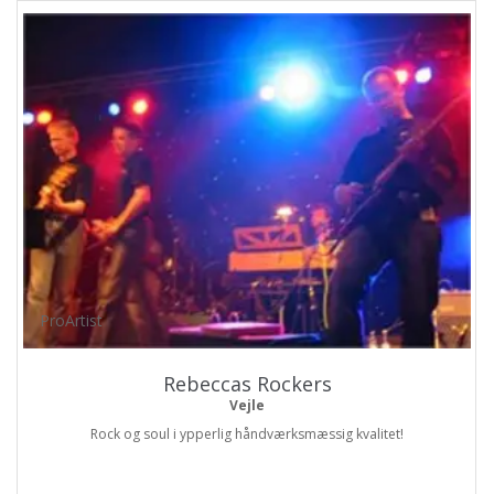
ProArtist
Rebeccas Rockers
Vejle
Rock og soul i ypperlig håndværksmæssig kvalitet!