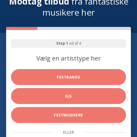
Modtag tilbud
fra fantastiske
musikere her
Step 1
ud af 4
Vælg en artisttype her
FESTBANDS
DJS
FESTMUSIKERE
ELLER