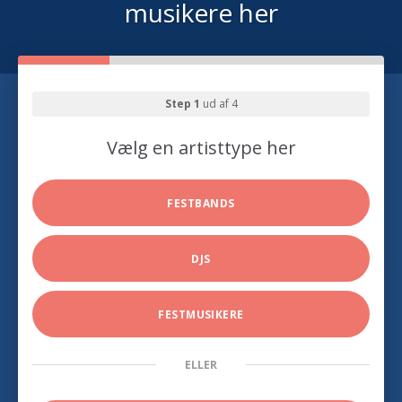
musikere her
Step 1
ud af 4
Vælg en artisttype her
FESTBANDS
DJS
FESTMUSIKERE
ELLER