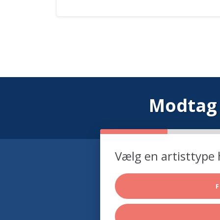
Modtag 
Vælg en artisttype 
F