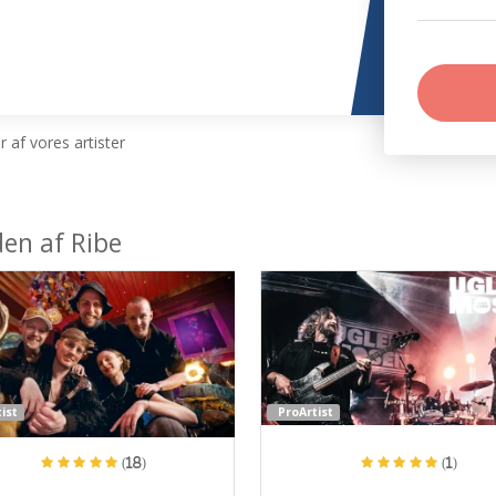
 af vores artister
den af Ribe
ist
ProArtist
(18)
(1)