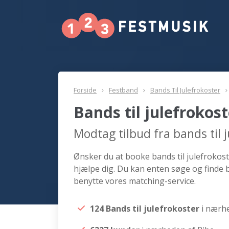
Forside
Festband
Bands Til Julefrokoster
Bands til julefrokos
Modtag tilbud fra bands til 
Ønsker du at booke bands til julefrokoste
hjælpe dig. Du kan enten søge og finde b
benytte vores matching-service.
124 Bands til julefrokoster
i nærh