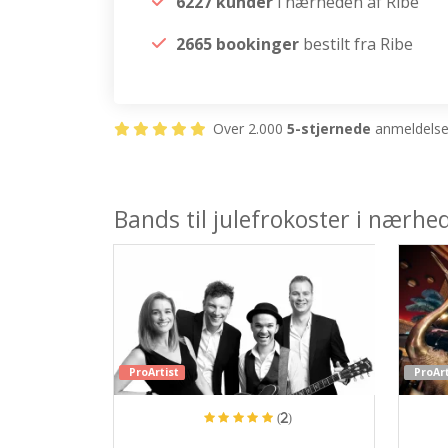
6227 kunder
i nærheden af Ribe
2665 bookinger
bestilt fra Ribe
Over 2.000
5-stjernede
anmeldelser
Bands til julefrokoster i nærhe
ProArtist
ProArt
(2)