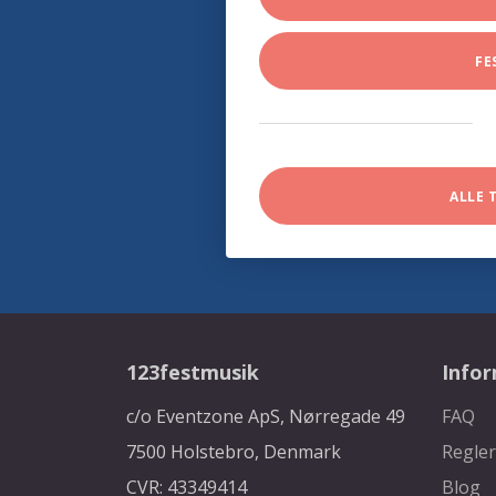
FE
ALLE 
123festmusik
Info
c/o Eventzone ApS, Nørregade 49
FAQ
7500 Holstebro, Denmark
Regler
CVR: 43349414
Blog