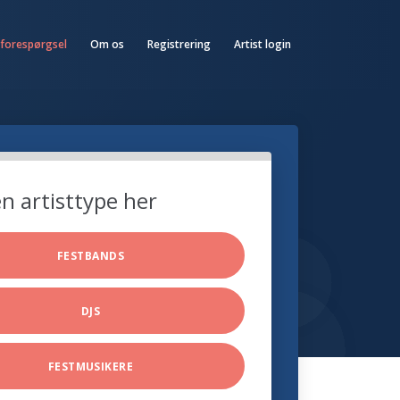
 forespørgsel
Om os
Registrering
Artist login
n artisttype her
FESTBANDS
DJS
FESTMUSIKERE