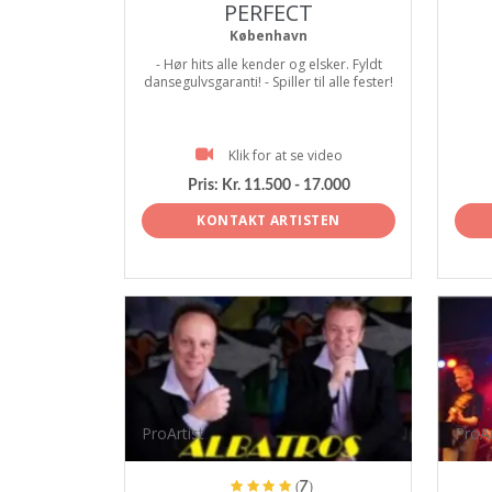
PERFECT
København
- Hør hits alle kender og elsker. Fyldt
dansegulvsgaranti! - Spiller til alle fester!
Klik for at se video
Pris:
Kr. 11.500 - 17.000
KONTAKT ARTISTEN
ProArtist
ProAr
(7)