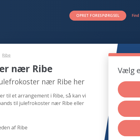
OPRET FORESPØRGSEL
Find
Ribe
ter nær Ribe
Vælg e
julefrokoster nær Ribe her
r til et arrangement i Ribe, så kan vi
ands til julefrokoster nær Ribe eller
eden af Ribe