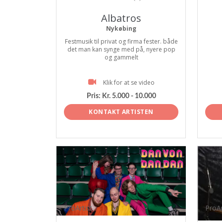
Albatros
Nykøbing
Festmusik til privat og firma fester. både
det man kan synge med på, nyere pop
og gammelt
Klik for at se video
Pris:
Kr. 5.000 - 10.000
KONTAKT ARTISTEN
ProArtist
ProAr