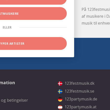
På 123festmusik
STMUSIKERE
af musikere i D
musik til enhve
ELLER
TYPER ARTISTER
rmation
123festmusik.dk
123festmusik.se
123partymusik.de
 og betingelser
123partymusik.at