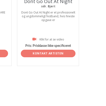
Dont Go Out At Night
sdr. Bjert
 ARE
Dont Go Out At Night er et professionelt
og ungdommeligt festband, hvis fineste
opgave er
Klik for at se video
Pris:
Prisklasse ikke specificeret
KONTAKT ARTISTEN