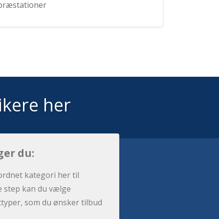
præstationer
ikere her
ger du:
ordnet kategori her til
e step kan du vælge
sttyper, som du ønsker tilbud