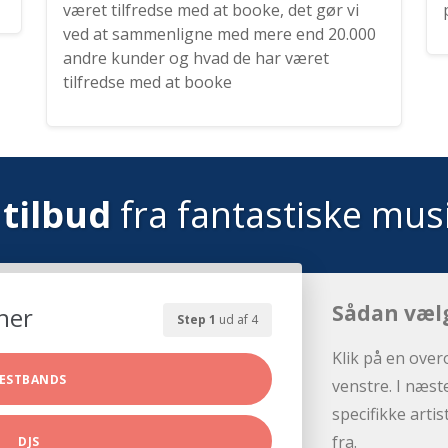
været tilfredse med at booke, det gør vi
ved at sammenligne med mere end 20.000
andre kunder og hvad de har været
tilfredse med at booke
tilbud
fra fantastiske mus
Sådan væl
her
Step 1
ud af 4
Klik på en over
ESTBANDS
venstre. I næst
specifikke arti
fra.
DJS