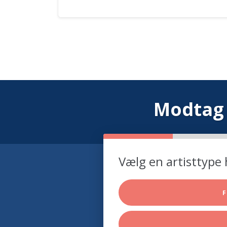
Modtag 
Vælg en artisttype 
F