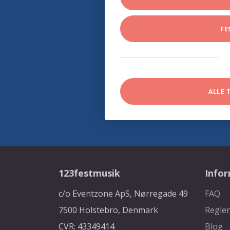
FE
ALLE 
123festmusik
Info
c/o Eventzone ApS, Nørregade 49
FAQ
7500 Holstebro, Denmark
Regler
CVR: 43349414
Blog