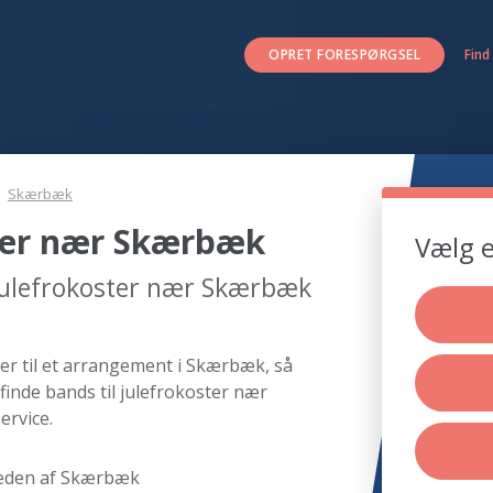
OPRET FORESPØRGSEL
Find
Skærbæk
ster nær Skærbæk
Vælg e
 julefrokoster nær Skærbæk
er til et arrangement i Skærbæk, så
finde bands til julefrokoster nær
ervice.
eden af Skærbæk