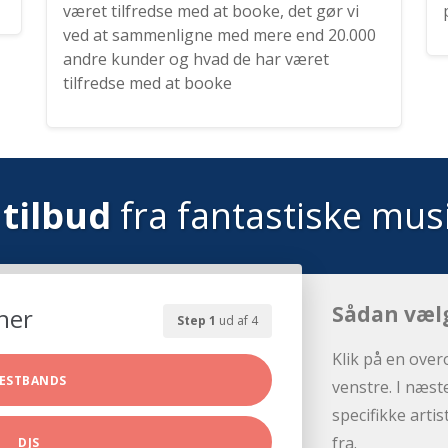
været tilfredse med at booke, det gør vi
ved at sammenligne med mere end 20.000
andre kunder og hvad de har været
tilfredse med at booke
tilbud
fra fantastiske mus
Sådan væl
her
Step 1
ud af 4
Klik på en over
ESTBANDS
venstre. I næst
specifikke arti
fra.
DJS