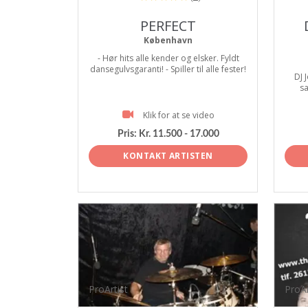
PERFECT
København
- Hør hits alle kender og elsker. Fyldt
dansegulvsgaranti! - Spiller til alle fester!
DJ 
sa
Klik for at se video
Pris:
Kr. 11.500 - 17.000
KONTAKT ARTISTEN
ProArtist
ProAr