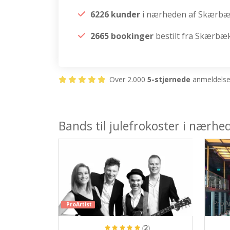
6226 kunder
i nærheden af Skærb
2665 bookinger
bestilt fra Skærbæ
Over 2.000
5-stjernede
anmeldelser
Bands til julefrokoster i nærh
ProAr
ProArtist
(2)