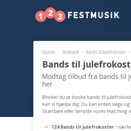
Forside
Festband
Bands Til Julefrokoster
Bands til julefroko
Modtag tilbud fra bands til
her
Ønsker du at booke bands til julefrokost
kan vi hjælpe dig. Du kan enten søge og 
Skærbæk eller benytte vores matching-s
124 Bands til julefrokoster
i nærh