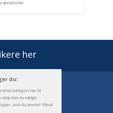
præstationer
ikere her
ger du:
ordnet kategori her til
e step kan du vælge
sttyper, som du ønsker tilbud