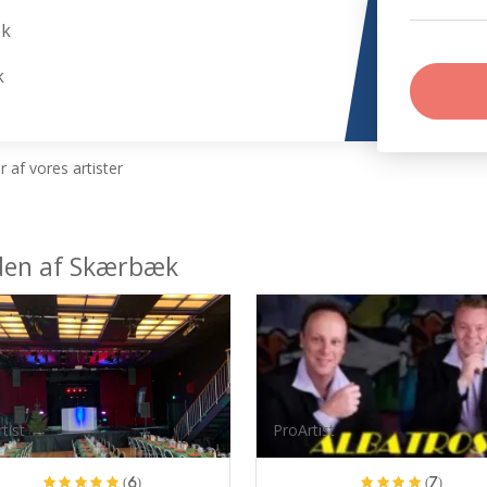
æk
k
 af vores artister
eden af Skærbæk
tist
ProArtist
(6)
(7)