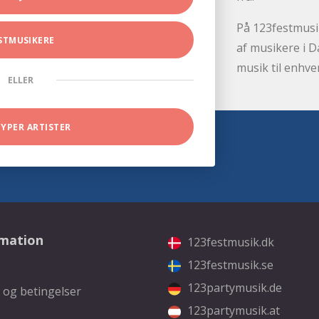
På 123festmusik
STMUSIKERE
af musikere i D
musik til enhve
ELLER
TYPER ARTISTER
rmation
123festmusik.dk
123festmusik.se
123partymusik.de
 og betingelser
123partymusik.at