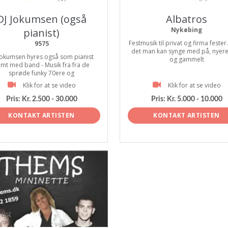
DJ Jokumsen (også
Albatros
Nykøbing
pianist)
Festmusik til privat og firma fester
9575
det man kan synge med på, nyer
Jokumsen hyres også som pianist
og gammelt
mt med band - Musik fra fra de
sprøde funky 70ere og
Klik for at se video
Klik for at se video
Pris:
Kr. 2.500 - 30.000
Pris:
Kr. 5.000 - 10.000
KONTAKT ARTISTEN
KONTAKT ARTISTEN
tist