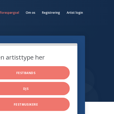
 forespørgsel
Om os
Registrering
Artist login
n artisttype her
FESTBANDS
DJS
FESTMUSIKERE