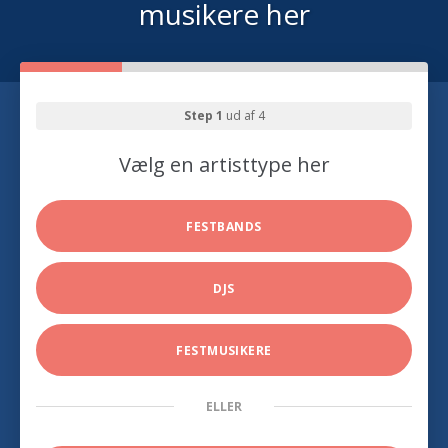
musikere her
Step 1
ud af 4
Vælg en artisttype her
FESTBANDS
DJS
FESTMUSIKERE
ELLER