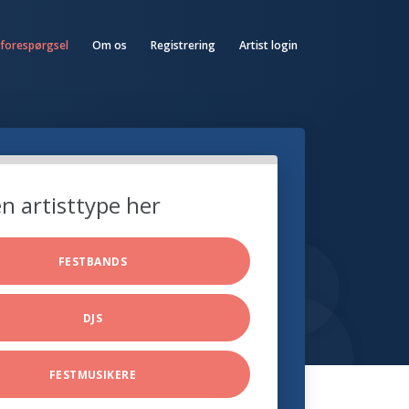
 forespørgsel
Om os
Registrering
Artist login
n artisttype her
FESTBANDS
DJS
FESTMUSIKERE