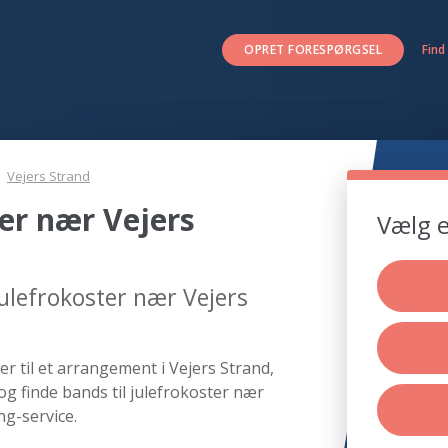
OPRET FORESPØRGSEL
Find
Vejers Strand
ter nær Vejers
Vælg e
julefrokoster nær Vejers
r til et arrangement i Vejers Strand,
og finde bands til julefrokoster nær
ng-service.