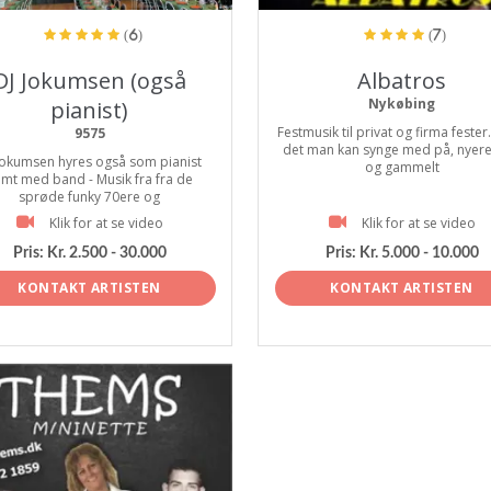
(6)
(7)
DJ Jokumsen (også
Albatros
Nykøbing
pianist)
Festmusik til privat og firma fester
9575
det man kan synge med på, nyer
Jokumsen hyres også som pianist
og gammelt
mt med band - Musik fra fra de
sprøde funky 70ere og
Klik for at se video
Klik for at se video
Pris:
Kr. 2.500 - 30.000
Pris:
Kr. 5.000 - 10.000
KONTAKT ARTISTEN
KONTAKT ARTISTEN