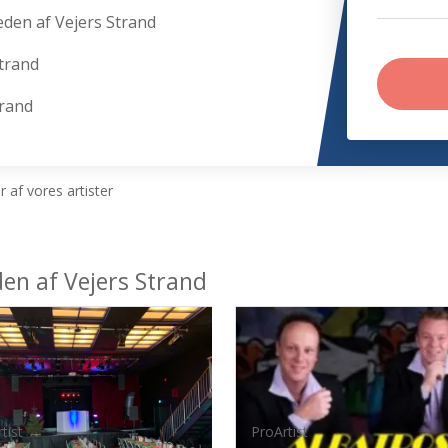
eden af Vejers Strand
trand
trand
 af vores artister
den af Vejers Strand
tist
ProArtist