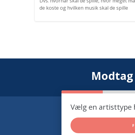
Dvs. hvornår skal de spille, hvor meget må
de koste og hvilken musik skal de spille
Modtag 
Vælg en artisttype 
F