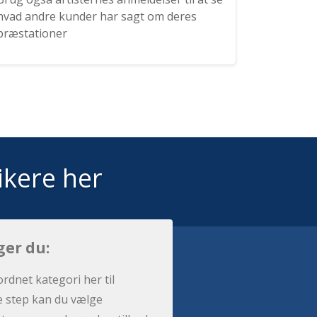
hvad andre kunder har sagt om deres
præstationer
ikere her
ger du:
ordnet kategori her til
e step kan du vælge