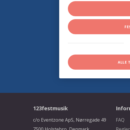
FE
ALLE 
123festmusik
Info
c/o Eventzone ApS, Nørregade 49
FAQ
7500 Holstebro, Denmark
Regler