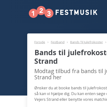
Forside
Festband
Bands Til Julefrokoster
Bands til julefrokos
Strand
Modtag tilbud fra bands til 
Strand her
Ønsker du at booke bands til julefrokoste
så kan vi hjælpe dig. Du kan enten søge 
Vejers Strand eller benytte vores matchi