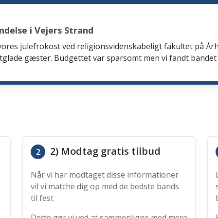
delse i Vejers Strand
 vores julefrokost ved religionsvidenskabeligt fakultet på Årh
tglade gæster. Budgettet var sparsomt men vi fandt bandet
2) Modtag gratis tilbud
2
Når vi har modtaget disse informationer
vil vi matche dig op med de bedste bands
til fest
Dette gør vi ved at sammenligne med mere