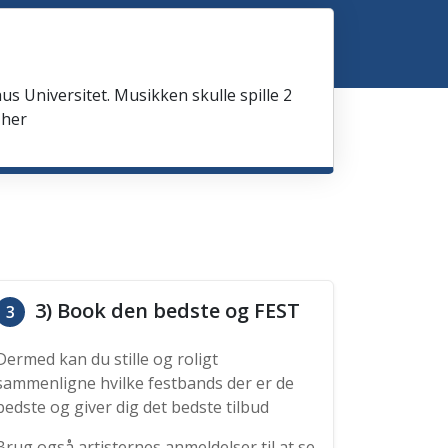
us Universitet. Musikken skulle spille 2
 her
3) Book den bedste og FEST
3
Dermed kan du stille og roligt
sammenligne hvilke festbands der er de
bedste og giver dig det bedste tilbud
Brug også artisternes anmeldelser til at se