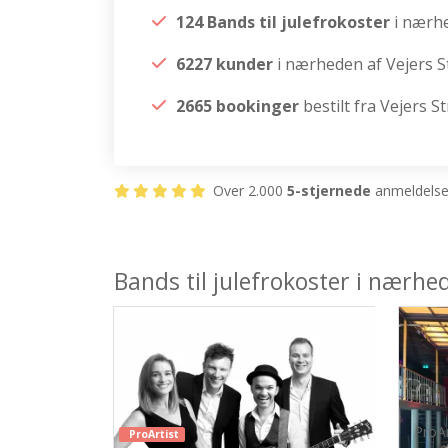
124 Bands til julefrokoster
i nærh
6227 kunder
i nærheden af Vejers S
2665 bookinger
bestilt fra Vejers S
Over 2.000
5-stjernede
anmeldelser
Bands til julefrokoster i nærhe
ProAr
ProArtist