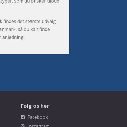
sttyper, som du ønsker tilbud
 findes det største udvalg
anmark, så du kan finde
r anledning.
Følg os her
Facebook
Instagram