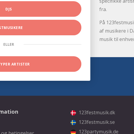
specifikke arti
fra.
DJS
På 123festmusik
STMUSIKERE
af musikere i D
musik til enhve
ELLER
TYPER ARTISTER
rmation
123festmusik.dk
123festmusik.se
123partymusik.de
 og betingelser