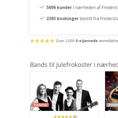
5696 kunder
i nærheden af Frederic
2385 bookinger
bestilt fra Frederici
Over 2.000
5-stjernede
anmeldelser
Bands til julefrokoster i nærhe
ProArtist
ProArt
(2)