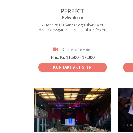
PERFECT
København
- Hør hits alle kender og elsker. Fyldt
dansegulvsgaranti! - Spiller til alle fester!
Klik for at se video
Pris:
Kr. 11.500 - 17.000
KONTAKT ARTISTEN
ProArtist
ProAr