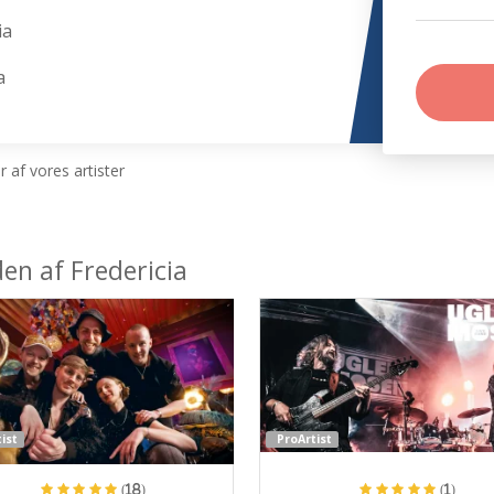
ia
a
 af vores artister
den af Fredericia
ist
ProArtist
(18)
(1)