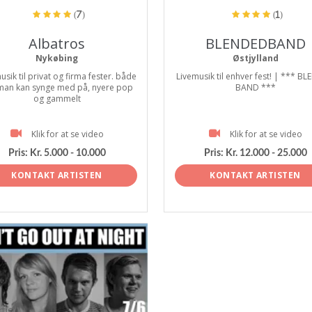
(7)
(1)
Albatros
BLENDEDBAND
Nykøbing
Østjylland
usik til privat og firma fester. både
Livemusik til enhver fest! | *** B
man kan synge med på, nyere pop
BAND ***
og gammelt
Klik for at se video
Klik for at se video
Pris:
Kr. 5.000 - 10.000
Pris:
Kr. 12.000 - 25.000
KONTAKT ARTISTEN
KONTAKT ARTISTEN
tist