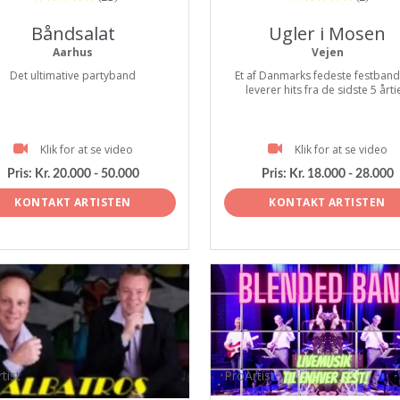
Båndsalat
Ugler i Mosen
Aarhus
Vejen
Det ultimative partyband
Et af Danmarks fedeste festbands
leverer hits fra de sidste 5 årti
Klik for at se video
Klik for at se video
Pris:
Kr. 20.000 - 50.000
Pris:
Kr. 18.000 - 28.000
KONTAKT ARTISTEN
KONTAKT ARTISTEN
tist
ProArtist