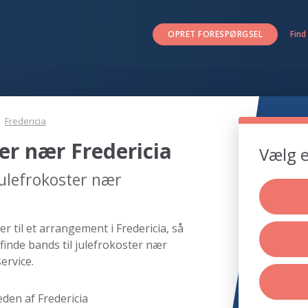
OPRET FORESPØRGSEL
Find
Fredericia
ter nær Fredericia
Vælg e
julefrokoster nær
r til et arrangement i Fredericia, så
finde bands til julefrokoster nær
ervice.
den af Fredericia