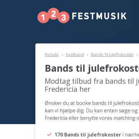
Forside
Festband
Bands Til Julefrokoster
Bands til julefrokos
Modtag tilbud fra bands til 
Fredericia her
Ønsker du at booke bands til julefrokoste
kan vi hjælpe dig. Du kan enten søge og 
Fredericia eller benytte vores matching-s
170 Bands til julefrokoster
i nærhe