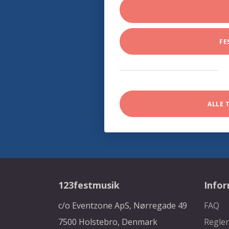
FE
ALLE 
123festmusik
Info
c/o Eventzone ApS, Nørregade 49
FAQ
7500 Holstebro, Denmark
Regler