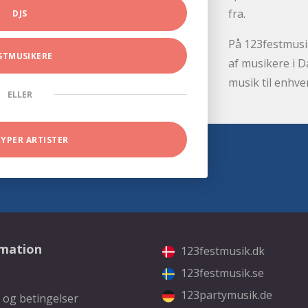
fra.
DJS
På 123festmusik
STMUSIKERE
af musikere i D
musik til enhve
ELLER
TYPER ARTISTER
rmation
123festmusik.dk
123festmusik.se
123partymusik.de
 og betingelser