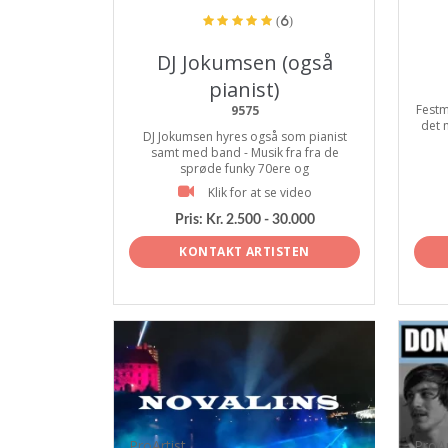
(6)
DJ Jokumsen (også
pianist)
Festm
9575
det 
DJ Jokumsen hyres også som pianist
samt med band - Musik fra fra de
sprøde funky 70ere og
Klik for at se video
Pris:
Kr. 2.500 - 30.000
KONTAKT ARTISTEN
ProArtist
ProAr