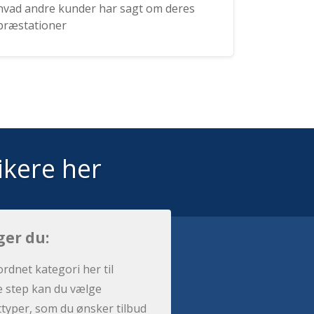
hvad andre kunder har sagt om deres
præstationer
ikere her
ger du:
ordnet kategori her til
e step kan du vælge
sttyper, som du ønsker tilbud