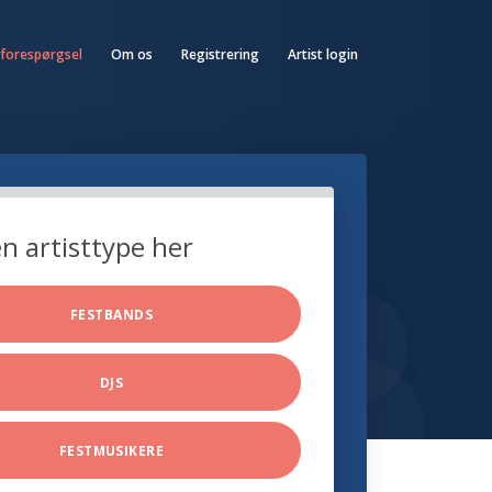
 forespørgsel
Om os
Registrering
Artist login
n artisttype her
FESTBANDS
DJS
FESTMUSIKERE