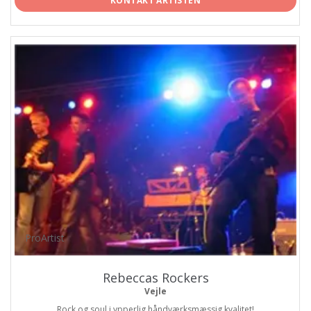
KONTAKT ARTISTEN
ProArtist
Rebeccas Rockers
Vejle
Rock og soul i ypperlig håndværksmæssig kvalitet!