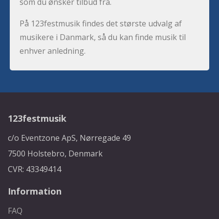
som du ønsker tilbud fra.
På 123festmusik findes det største udvalg af
musikere i Danmark, så du kan finde musik til
enhver anledning.
123festmusik
c/o Eventzone ApS, Nørregade 49
7500 Holstebro, Denmark
CVR: 43349414
Information
FAQ