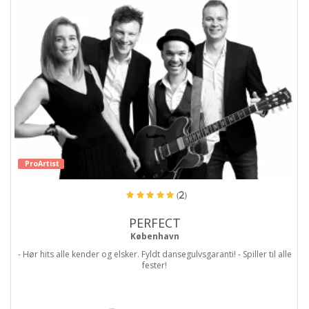
ProArtist
(2)
PERFECT
København
- Hør hits alle kender og elsker. Fyldt dansegulvsgaranti! - Spiller til alle
fester!