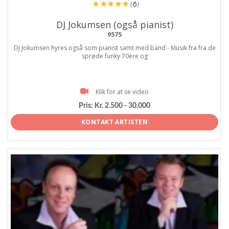
(6)
DJ Jokumsen (også pianist)
9575
DJ Jokumsen hyres også som pianist samt med band - Musik fra fra de
sprøde funky 70ere og
Klik for at se video
Pris:
Kr. 2.500 - 30.000
KONTAKT ARTISTEN