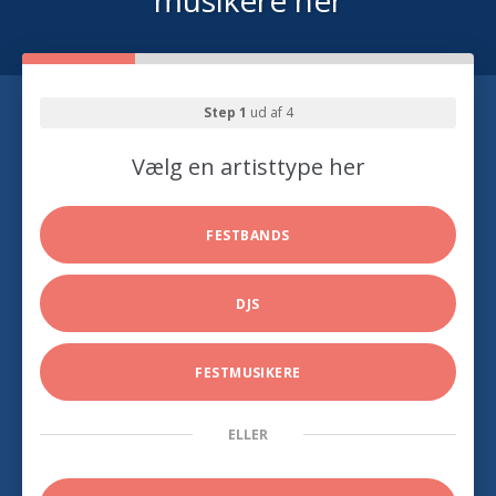
musikere her
Step 1
ud af 4
Vælg en artisttype her
FESTBANDS
DJS
FESTMUSIKERE
ELLER