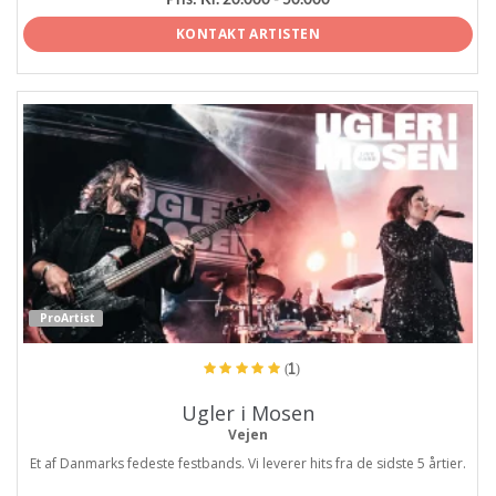
KONTAKT ARTISTEN
ProArtist
(1)
Ugler i Mosen
Vejen
Et af Danmarks fedeste festbands. Vi leverer hits fra de sidste 5 årtier.