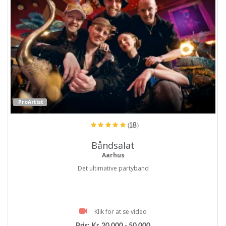
ProArtist
(18)
Båndsalat
Aarhus
Det ultimative partyband
Klik for at se video
Pris:
Kr. 20.000 - 50.000